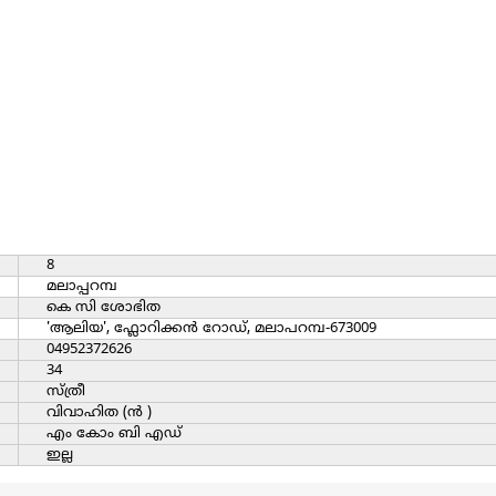
8
മലാപ്പറമ്പ
കെ സി ശോഭിത
'ആലിയ', ഫ്ലോറിക്കന്‍ റോഡ്‌, മലാപറമ്പ-673009
04952372626
34
സ്ത്രീ
വിവാഹിത (ന്‍ )
എം കോം ബി എഡ്
ഇല്ല