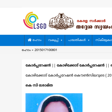
Skip
to
main
content
Main
ഹോം
വകുപ്പ്
പദ്ധതികള്‍
സ്കീമുകള്
navigation
Breadcrumb
ഹോം
2015017100801
കോര്‍പ്പറേഷന്‍
||
കോഴിക്കോട് കോര്‍പ്പറേഷന്‍
||
കോഴിക്കോട് കോര്‍പ്പറേഷന്‍ കൌൺസിലറുടെ ( 2015 
കെ സി ശോഭിത