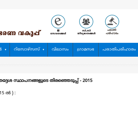
‍
റിസോഴ്സസ്
വിലാസം
ഗ്രാമസഭ
പരാതിപരിഹാരം
തദ്ദേശ സ്ഥാപനങ്ങളുടെ തിരഞ്ഞെടുപ്പ്‌ - 2015
ല്‍ ) :