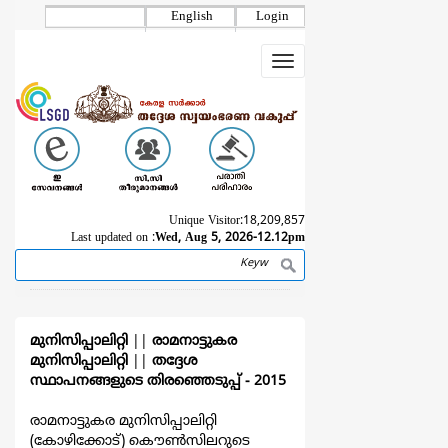
Skip
English
Login
to
main
Toggle
content
navigation
Unique Visitor:
18,209,857
Last updated on :
Wed, Aug 5, 2026-12.12pm
Search
Breadcrumb
മുനിസിപ്പാലിറ്റി
||
രാമനാട്ടുകര
മുനിസിപ്പാലിറ്റി
||
തദ്ദേശ
സ്ഥാപനങ്ങളുടെ തിരഞ്ഞെടുപ്പ്‌ - 2015
രാമനാട്ടുകര മുനിസിപ്പാലിറ്റി
(കോഴിക്കോട്) കൌൺസിലറുടെ