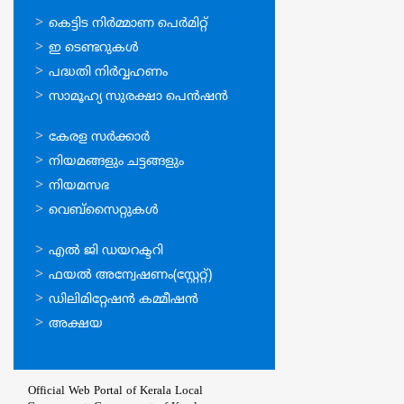
ഓണ്‍ലൈന്‍
കെട്ടിട നിര്‍മ്മാണ പെര്‍മിറ്റ്‌
സേവനങ്ങള്‍
ഇ ടെണ്ടറുകള്‍
പദ്ധതി നിര്‍വ്വഹണം
സാമൂഹ്യ സുരക്ഷാ പെന്‍ഷന്‍
ഉപയോഗപ്രദമായ
കേരള സര്‍ക്കാര്‍
കണ്ണികള്‍
നിയമങ്ങളും ചട്ടങ്ങളും
നിയമസഭ
വെബ്സൈറ്റുകള്‍
ഉപയോഗപ്രദമായ
എല്‍ ജി ഡയറക്ടറി
കണ്ണികള്‍
ഫയല്‍ അന്വേഷണം(സ്റ്റേറ്റ്)
ഡിലിമിറ്റേഷന്‍ കമ്മീഷന്‍
അക്ഷയ
Official Web Portal of Kerala Local