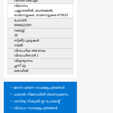
വിനീത കെ.എം
വിലാസം
പുല്ലാലയില്‍, മാന്ത്രമ്മല്‍,
രാമനാട്ടുകര, രാമനാട്ടുകര-673633
ഫോൺ
9946622591
വയസ്സ്
29
സ്ത്രീ/പുരുഷന്‍
സ്ത്രീ
വിവാഹിക അവസ്ഥ
വിവാഹിത (ന്‍ )
വിദ്യാഭ്യാസം
പ്ലസ് റ്റു
തൊഴില്‍
ഓണ്‍ലൈന്‍
ജനന മരണ സാക്ഷ്യപത്രങ്ങള്‍
സേവനങ്ങള്‍
ഫയല്‍ നിജസ്ഥിതി അന്വേഷണം
വസ്തു നികുതി ഇ-പേമെന്റ്
വിവാഹ സാക്ഷ്യപത്രങ്ങള്‍