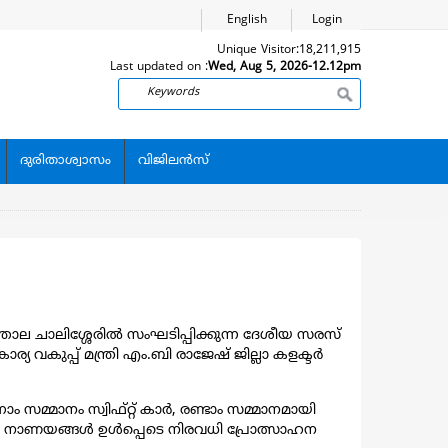
English
Login
Unique Visitor:
18,211,915
Last updated on :
Wed, Aug 5, 2026-12.12pm
Search
ദുരിതാശ്വാസം
വിജിലന്‍സ്
്താല ചാലിശ്ശേരിൽ സംഘടിപ്പിക്കുന്ന ദേശീയ സരസ്
 വകുപ്പ് മന്ത്രി എം.ബി രാജേഷ് ജില്ലാ കളക്ടർ
 സമ്മാനം സ്വിഫ്റ്റ് കാർ, രണ്ടാം സമ്മാനമായി
്വർണ നാണയങ്ങൾ ഉൾപ്പെടെ നിരവധി പ്രോത്സാഹന