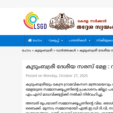
Skip
to
main
content
Main
ഹോം
വകുപ്പ്
പദ്ധതികള്‍
സ്കീമുകള്
navigation
Breadcrumb
ഹോം
കുടുംബശ്രീ
വാര്‍ത്തകള്‍
കുടുംബശ്രീ ദേശീയ 
കുടുംബശ്രീ ദേശീയ സരസ് മേള : 
Posted on Monday, October 27, 2025
കുടുംബശ്രീയും കേന്ദ്ര ഗ്രാമവികസന മന്ത്രാലയവു
മേളയുടെ സമ്മാനക്കൂപ്പണിന്റെ പ്രകാശനം ജില്ലാ പ
എം.എസ് മാധവിക്കുട്ടിക്ക് നൽകി നിർവഹിച്ചു.
അമ്പത് രൂപയാണ് സമ്മാനക്കൂപ്പണിന്റെ വില. ഒരാൾക
ബൈക്ക്. മൂന്നാം സമ്മാനമായി എൽ.ഇ.ഡി ടി.വി, 