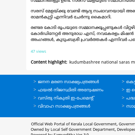
സമ്മാനങ്ങളും ഉണ്ട്. സരസ് മേളയുടെ സമാപനത്തോടന
സരസ് മേളയ്ക്കു വേണ്ടി ആദ്യ സംഭാവനയായി അഞ്ചു 
രാമൻകുട്ടി എന്നിവർ ചേർന്നു കൈമാറി.
രണ്ടര കോടി രൂപയുടെ സമ്മാനക്കൂപ്പണുകൾ വിറ്റഴിക
കോർഡിനേറ്റർ അനുരാധ എസ്, നവകേരളം മിഷൻ ജില്ലാ
അംഗങ്ങൾ, കുടുംബശ്രീ പ്രവർത്തകർ എന്നിവർ പങ്ക
47 views
Content highlight
kudumbashree national saras mel
ഓണ്‍ലൈന്‍
ഓണ്‍
ജനന മരണ സാക്ഷ്യപത്രങ്ങള്‍
കെട്ട
സേവനങ്ങള്‍
സേവനങ
ഫയല്‍ നിജസ്ഥിതി അന്വേഷണം
ഇ ട
വസ്തു നികുതി ഇ-പേമെന്റ്
പദ്ധ
വിവാഹ സാക്ഷ്യപത്രങ്ങള്‍
സാമ
Official Web Portal of Kerala Local Government, Governm
Owned by Local Self Government Department, Develope