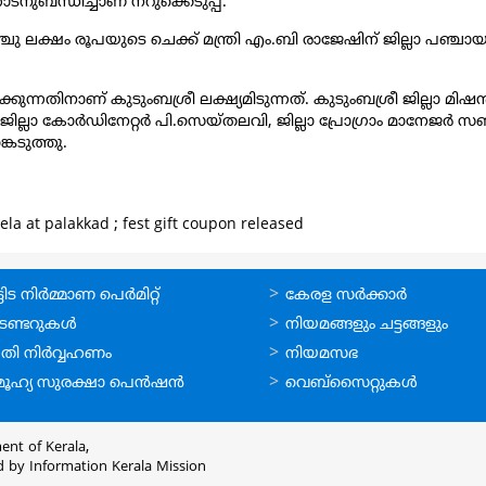
ുബന്ധിച്ചാണ് നറുക്കെടുപ്പ്.
ലക്ഷം രൂപയുടെ ചെക്ക് മന്ത്രി എം.ബി രാജേഷിന് ജില്ലാ പഞ്ചായത
്കുന്നതിനാണ് കുടുംബശ്രീ ലക്ഷ്യമിടുന്നത്. കുടുംബശ്രീ ജില്ലാ മ
 കോർഡിനേറ്റർ പി.സെയ്തലവി, ജില്ലാ പ്രോഗ്രാം മാനേജർ സബിത മ
െടുത്തു.
a at palakkad ; fest gift coupon released
ലൈന്‍
ഉപയോഗപ്രദമായ
ിട നിര്‍മ്മാണ പെര്‍മിറ്റ്‌
കേരള സര്‍ക്കാര്‍
്ങള്‍
കണ്ണികള്‍
െണ്ടറുകള്‍
നിയമങ്ങളും ചട്ടങ്ങളും
തി നിര്‍വ്വഹണം
നിയമസഭ
ൂഹ്യ സുരക്ഷാ പെന്‍ഷന്‍
വെബ്സൈറ്റുകള്‍
ent of Kerala,
d by
Information Kerala Mission