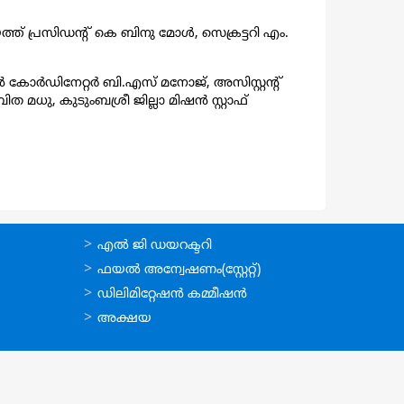
്ത് പ്രസിഡന്റ് കെ ബിനു മോൾ, സെക്രട്ടറി എം.
ിഷൻ കോർഡിനേറ്റർ ബി.എസ് മനോജ്, അസിസ്റ്റന്റ്
ധു, കുടുംബശ്രീ ജില്ലാ മിഷൻ സ്റ്റാഫ്
ഉപയോഗപ്രദമായ
എല്‍ ജി ഡയറക്ടറി
കണ്ണികള്‍
ഫയല്‍ അന്വേഷണം(സ്റ്റേറ്റ്)
ഡിലിമിറ്റേഷന്‍ കമ്മീഷന്‍
അക്ഷയ