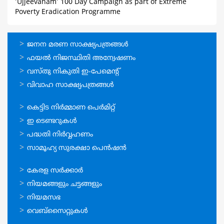
'Ujjeevanam' 100 Day Campaign as part of Extreme
Poverty Eradication Programme
ഓണ്‍ലൈന്‍
ജനന മരണ സാക്ഷ്യപത്രങ്ങള്‍
സേവനങ്ങള്‍
ഫയല്‍ നിജസ്ഥിതി അന്വേഷണം
വസ്തു നികുതി ഇ-പേമെന്റ്
വിവാഹ സാക്ഷ്യപത്രങ്ങള്‍
ഓണ്‍ലൈന്‍
കെട്ടിട നിര്‍മ്മാണ പെര്‍മിറ്റ്‌
സേവനങ്ങള്‍
ഇ ടെണ്ടറുകള്‍
പദ്ധതി നിര്‍വ്വഹണം
സാമൂഹ്യ സുരക്ഷാ പെന്‍ഷന്‍
ഉപയോഗപ്രദമായ
കേരള സര്‍ക്കാര്‍
കണ്ണികള്‍
നിയമങ്ങളും ചട്ടങ്ങളും
നിയമസഭ
വെബ്സൈറ്റുകള്‍