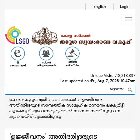
Skip
English
Login
to
main
Toggl
content
navig
Unique Visitor:
18,218,337
Last updated on :
Fri, Aug 7, 2026-10.47am
Search
Breadcrumb
ഹോം
കുടുംബശ്രീ
വാര്‍ത്തകള്‍
'ഉജ്ജീവനം'
അതിദരിദ്രരുടെ സാമ്പത്തിക സാമൂഹിക ഉന്നമനം ലക്ഷ്യമിട്ട്
കുടുംബശ്രീയുടെ നേതൃത്വത്തില്‍ സംസ്ഥാനത്ത് നൂറു ദിന
ക്യാമ്പെയ്ന് തുടക്കമിടുന്നു
'ഉജ്ജീവനം' അതിദരിദ്രരുടെ