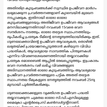
വിവിധ പിന്തുണകളും ലഭ്യമാക്കും.
അതിദരിദ്ര കുടുംബങ്ങള്‍ക്ക് സുസ്ഥിര ഉപജീവന മാര്‍ഗം
ലഭ്യമാക്കുന്ന പ്രവര്‍ത്തനങ്ങളാണ് ക്യാമ്പെയ്ന്‍ മുഖേന
നടപ്പാക്കുക. ഇതിനായി ഓരോ ഓരോ
കുടുംബങ്ങളുടെയും അതിജീവന ഉപജീവന ആവശ്യങ്ങള്‍
മനസിലാക്കുന്നതിനായി നവംബര്‍ 15വരെ ഭവന
സന്ദര്‍ശനം നടത്തും. ഓരോ തദ്ദേശ സ്ഥാപനത്തിലും
രൂപീകരിച്ച പ്രത്യേക ടീമിന്‍റെ നേതൃത്വത്തിലായിരിക്കും ഇത്.
ഗുണഭോക്താവിന്‍റെ ഉപജീവന ആവശ്യകത, തൊഴില്‍
ലഭ്യതയ്ക്ക് പ്രയോജനപ്പെടുത്താന്‍ കഴിയുന്ന വിവിധ
പദ്ധതികള്‍, ആവശ്യമായ സാമ്പത്തിക പിന്തുണകള്‍
എന്നിവ വിവരണശേഖരണത്തിനായി തയ്യാറാക്കിയ
പ്രത്യേക മൊബൈല്‍ ആപ്പില്‍ രേഖപ്പെടുത്തും. ഇപ്രകാരം
ഭവന സന്ദര്‍ശനം വഴി ലഭിച്ച വിവരങ്ങളുടെ
അടിസ്ഥാനത്തില്‍ ഓരോ കുടുംബത്തിനും ആവശ്യമായ
ഉപജീവന പ്രവര്‍ത്തനങ്ങളുടെ പട്ടിക അതത് തദ്ദേശ
സ്ഥാപനതല ടീമുകളുടെ നേതൃത്വത്തില്‍ നവംബര്‍ 25നു
മുമ്പായി പൂര്‍ത്തീകരിക്കും.
ഗുണഭോക്താക്കളുടെ വ്യക്തിഗത ഉപജീവന പദ്ധതി
തയ്യാറാക്കുന്ന ചുമതല ഓരോ സി.ഡി.എസിലുമുള്ള
മൈക്രോ എന്‍റര്‍പ്രൈസ് കണ്‍സള്‍ട്ടന്‍റിനാണ്.