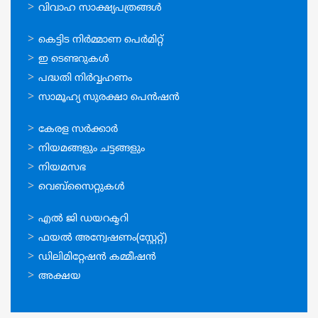
വിവാഹ സാക്ഷ്യപത്രങ്ങള്‍
ഓണ്‍ലൈന്‍
കെട്ടിട നിര്‍മ്മാണ പെര്‍മിറ്റ്‌
സേവനങ്ങള്‍
ഇ ടെണ്ടറുകള്‍
പദ്ധതി നിര്‍വ്വഹണം
സാമൂഹ്യ സുരക്ഷാ പെന്‍ഷന്‍
ഉപയോഗപ്രദമായ
കേരള സര്‍ക്കാര്‍
കണ്ണികള്‍
നിയമങ്ങളും ചട്ടങ്ങളും
നിയമസഭ
വെബ്സൈറ്റുകള്‍
ഉപയോഗപ്രദമായ
എല്‍ ജി ഡയറക്ടറി
കണ്ണികള്‍
ഫയല്‍ അന്വേഷണം(സ്റ്റേറ്റ്)
ഡിലിമിറ്റേഷന്‍ കമ്മീഷന്‍
അക്ഷയ