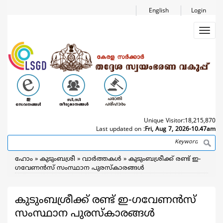
Skip
English
Login
to
main
Toggl
content
navig
Unique Visitor:
18,215,870
Last updated on :
Fri, Aug 7, 2026-10.47am
Search
Breadcrumb
ഹോം
കുടുംബശ്രീ
വാര്‍ത്തകള്‍
കുടുംബശ്രീക്ക് രണ്ട് ഇ-
ഗവേണന്‍സ് സംസ്ഥാന പുരസ്കാരങ്ങള്‍
കുടുംബശ്രീക്ക് രണ്ട് ഇ-ഗവേണന്‍സ്
സംസ്ഥാന പുരസ്കാരങ്ങള്‍