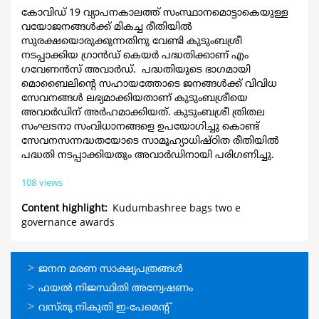
കോവിഡ് 19 വ്യാപനകാലത്ത് സംസ്ഥാനമൊട്ടാകെയുള്ള
വയോജനങ്ങള്‍ക്ക് മികച്ച രീതിയില്‍
സുരക്ഷയൊരുക്കുന്നതിനു വേണ്ടി കുടുംബശ്രീ
നടപ്പാക്കിയ ഗ്രാന്‍ഡ് കെയര്‍ പദ്ധതിക്കാണ് എം
ഗവേണന്‍സ് അവാര്‍ഡ്. പദ്ധതിയുടെ ഭാഗമായി
മൊബൈലിന്‍റെ സഹായത്തോടെ ജനങ്ങള്‍ക്ക് വിവിധ
സേവനങ്ങള്‍ ലഭ്യമാക്കിയതാണ് കുടുംബശ്രീയെ
അവാര്‍ഡിന് അര്‍ഹമാക്കിയത്. കുടുംബശ്രീ ത്രിതല
സംഘടനാ സംവിധാനങ്ങളെ ഉപയോഗിച്ചു കൊണ്ട്
സേവനസന്നദ്ധതയോടെ സാമൂഹ്യാധിഷ്ഠിത രീതിയില്‍
പദ്ധതി നടപ്പാക്കിയതും അവാര്‍ഡിനായി പരിഗണിച്ചു.
108 views
Content highlight
Kudumbashree bags two e
governance awards
ഓണ്‍ലൈന്‍
ജനന മരണ സാക്ഷ്യപത്രങ്ങള്‍
സേവനങ്ങള്‍
ഫയല്‍ നിജസ്ഥിതി അന്വേഷണം
വസ്തു നികുതി ഇ-പേമെന്റ്