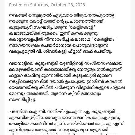
Posted on Saturday, October 28, 2023
നവംബർ ഒന്നുമുതൽ ഏഴുവരെ തിരുവനന്തപുരത്തു
നടക്കുന്ന കേരളീയത്തിന്റെ പ്രചാരണത്തിനായി
കുടുംബശ്രീ സംഘടിപ്പിക്കുന്ന 'കേളികൊട്ട് '
കലാജാഥയ്ക്ക് തുടക്കം. ഇന്ന് കനകക്കുന്നു
കൊട്ടാരവളപ്പിൽ നിന്നാരംഭിച്ച കലാജാഥ ' കേരളീയം '
സ്വാഗതസംഘം ചെയർമാനായ പൊതുവിദ്യാഭ്യാസ
വകുപ്പുമന്ത്രി
വി. ശിവൻകുട്ടി ഫ്‌ളാഗ് ഓഫ് ചെയ്തു.
വയനാട്ടിലെ കുടുംബശ്രീ യൂണിറ്റിന്റെ സംഗീതസംഘമായ
മലമുഴക്കിയാണ് കലാജാഥയ്ക്കു നേതൃത്വം നൽകുന്നത്.
ഫ്‌ളാഗ് ഓഫിനു മുന്നോടിയായി കുടുംബശ്രീ മുഖേന
നടപ്പിലാക്കുന്ന ദീൻ ദയാൽ ഉപാധ്യായ ഗ്രാമീൺ കൗശൽ
യോജനയ്ക്കു കീഴിൽ പഠിക്കുന്ന വിദ്യാർഥികളുടെ ഫ്‌ളാഷ്
മോബും അരങ്ങേറി. തുടർന്ന് ക്വിസ് മത്സരവും
സംഘടിപ്പിച്ചു.
ചടങ്ങിൽ ഐ.ബി. സതീഷ് എം.എൽ.എ, കുടുംബശ്രീ
എക്‌സിക്യൂട്ടീവ് ഡയറക്ടർ ജാഫർ മാലിക് ഐ.എ.എസ്,
കേരളീയം കൺവീനർ എസ്. ഹരികിഷോർ ഐ. എ.എസ്
എന്നിവരും പങ്കെടുത്തു.
നാളെയും മറ്റന്നാളുമായി