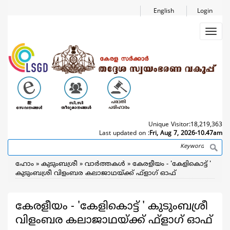
Skip
English
Login
to
main
Toggl
content
navig
Unique Visitor:
18,219,363
Last updated on :
Fri, Aug 7, 2026-10.47am
Search
Breadcrumb
ഹോം
കുടുംബശ്രീ
വാര്‍ത്തകള്‍
കേരളീയം - 'കേളികൊട്ട് '
കുടുംബശ്രീ വിളംബര കലാജാഥയ്ക്ക് ഫ്ളാഗ് ഓഫ്
കേരളീയം - 'കേളികൊട്ട് ' കുടുംബശ്രീ
വിളംബര കലാജാഥയ്ക്ക് ഫ്ളാഗ് ഓഫ്