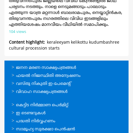
തിരുവനന്തപുരം ജില്ലയിലെ വിവിധ കേന്ദ്രങ്ങളിൽ ജാഥ
പര്യടനം നടത്തും. നാളെ നെടുമങ്ങാടും പാലോടും
എത്തുന്ന യാത്ര മറ്റന്നാൾ ബാലരാമപുരം, നെയ്യാറ്റിൻകര,
തിരുവനന്തപുരം നഗരത്തിലെ വിവിധ ഇടങ്ങളിലും
എത്തിയശേഷം മാനവീയം വീഥിയിൽ സമാപിക്കും.
104 views
Content highlight
keraleeyam kelikottu kudumbashree
cultural procession starts
ഓണ്‍ലൈന്‍
ജനന മരണ സാക്ഷ്യപത്രങ്ങള്‍
സേവനങ്ങള്‍
ഫയല്‍ നിജസ്ഥിതി അന്വേഷണം
വസ്തു നികുതി ഇ-പേമെന്റ്
വിവാഹ സാക്ഷ്യപത്രങ്ങള്‍
ഓണ്‍ലൈന്‍
കെട്ടിട നിര്‍മ്മാണ പെര്‍മിറ്റ്‌
സേവനങ്ങള്‍
ഇ ടെണ്ടറുകള്‍
പദ്ധതി നിര്‍വ്വഹണം
സാമൂഹ്യ സുരക്ഷാ പെന്‍ഷന്‍