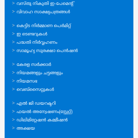
വസ്തു നികുതി ഇ-പേമെന്റ്
വിവാഹ സാക്ഷ്യപത്രങ്ങള്‍
ഓണ്‍ലൈന്‍
കെട്ടിട നിര്‍മ്മാണ പെര്‍മിറ്റ്‌
സേവനങ്ങള്‍
ഇ ടെണ്ടറുകള്‍
പദ്ധതി നിര്‍വ്വഹണം
സാമൂഹ്യ സുരക്ഷാ പെന്‍ഷന്‍
ഉപയോഗപ്രദമായ
കേരള സര്‍ക്കാര്‍
കണ്ണികള്‍
നിയമങ്ങളും ചട്ടങ്ങളും
നിയമസഭ
വെബ്സൈറ്റുകള്‍
ഉപയോഗപ്രദമായ
എല്‍ ജി ഡയറക്ടറി
കണ്ണികള്‍
ഫയല്‍ അന്വേഷണം(സ്റ്റേറ്റ്)
ഡിലിമിറ്റേഷന്‍ കമ്മീഷന്‍
അക്ഷയ