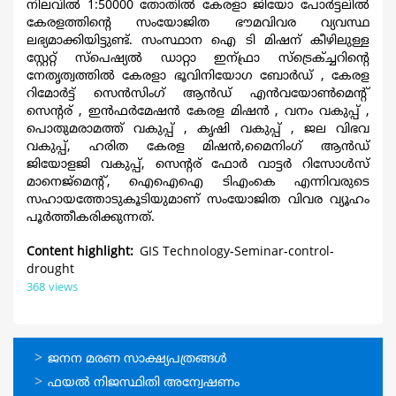
നിലവില്‍ 1:50000 തോതില്‍ കേരളാ ജിയോ പോര്‍ട്ടലില്‍
കേരളത്തിന്റെ സംയോജിത ഭൗമവിവര വ്യവസ്ഥ
ലഭ്യമാക്കിയിട്ടുണ്ട്. സംസ്ഥാന ഐ ടി മിഷന് കീഴിലുള്ള
സ്റ്റേറ്റ് സ്പെഷ്യല്‍ ഡാറ്റാ ഇന്ഫ്രാ സ്ട്രെക്ച്ചറിന്റെ
നേതൃത്വത്തില്‍ കേരളാ ഭൂവിനിയോഗ ബോര്‍ഡ് , കേരള
റിമോര്‍ട്ട് സെന്‍സിംഗ് ആന്‍ഡ്‌ എന്‍വയോണ്‍മെന്റ്
സെന്റര് , ഇന്‍ഫര്‍മേഷന്‍ കേരള മിഷന്‍ , വനം വകുപ്പ് ,
പൊതുമരാമത്ത് വകുപ്പ് , കൃഷി വകുപ്പ് , ജല വിഭവ
വകുപ്പ്, ഹരിത കേരള മിഷന്‍,മൈനിംഗ് ആന്‍ഡ്‌
ജിയോളജി വകുപ്പ്, സെന്റര് ഫോര്‍ വാട്ടര്‍ റിസോള്‍സ്
മാനെജ്മെന്റ്, ഐഐഐ ടിഎംകെ എന്നിവരുടെ
സഹായത്തോടുകൂടിയുമാണ്‌ സംയോജിത വിവര വ്യൂഹം
പൂര്‍ത്തീകരിക്കുന്നത്.
Content highlight
GIS Technology-Seminar-control-
drought
368 views
ഓണ്‍ലൈന്‍
ജനന മരണ സാക്ഷ്യപത്രങ്ങള്‍
സേവനങ്ങള്‍
ഫയല്‍ നിജസ്ഥിതി അന്വേഷണം