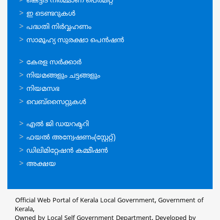
ഓണ്‍ലൈന്‍
കെട്ടിട നിര്‍മ്മാണ പെര്‍മിറ്റ്‌
സേവനങ്ങള്‍
ഇ ടെണ്ടറുകള്‍
പദ്ധതി നിര്‍വ്വഹണം
സാമൂഹ്യ സുരക്ഷാ പെന്‍ഷന്‍
ഉപയോഗപ്രദമായ
കേരള സര്‍ക്കാര്‍
കണ്ണികള്‍
നിയമങ്ങളും ചട്ടങ്ങളും
നിയമസഭ
വെബ്സൈറ്റുകള്‍
ഉപയോഗപ്രദമായ
എല്‍ ജി ഡയറക്ടറി
കണ്ണികള്‍
ഫയല്‍ അന്വേഷണം(സ്റ്റേറ്റ്)
ഡിലിമിറ്റേഷന്‍ കമ്മീഷന്‍
അക്ഷയ
Official Web Portal of Kerala Local Government, Government of
Kerala,
Owned by Local Self Government Department, Developed by