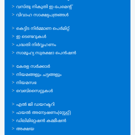
വസ്തു നികുതി ഇ-പേമെന്റ്
വിവാഹ സാക്ഷ്യപത്രങ്ങള്‍
ഓണ്‍ലൈന്‍
കെട്ടിട നിര്‍മ്മാണ പെര്‍മിറ്റ്‌
സേവനങ്ങള്‍
ഇ ടെണ്ടറുകള്‍
പദ്ധതി നിര്‍വ്വഹണം
സാമൂഹ്യ സുരക്ഷാ പെന്‍ഷന്‍
ഉപയോഗപ്രദമായ
കേരള സര്‍ക്കാര്‍
കണ്ണികള്‍
നിയമങ്ങളും ചട്ടങ്ങളും
നിയമസഭ
വെബ്സൈറ്റുകള്‍
ഉപയോഗപ്രദമായ
എല്‍ ജി ഡയറക്ടറി
കണ്ണികള്‍
ഫയല്‍ അന്വേഷണം(സ്റ്റേറ്റ്)
ഡിലിമിറ്റേഷന്‍ കമ്മീഷന്‍
അക്ഷയ