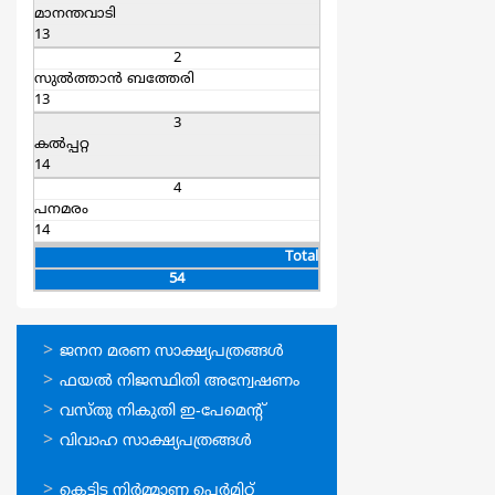
മാനന്തവാടി
13
2
സുല്‍ത്താന്‍ ബത്തേരി
13
3
കല്‍പ്പറ്റ
14
4
പനമരം
14
Total
54
ഓണ്‍ലൈന്‍
ജനന മരണ സാക്ഷ്യപത്രങ്ങള്‍
സേവനങ്ങള്‍
ഫയല്‍ നിജസ്ഥിതി അന്വേഷണം
വസ്തു നികുതി ഇ-പേമെന്റ്
വിവാഹ സാക്ഷ്യപത്രങ്ങള്‍
ഓണ്‍ലൈന്‍
കെട്ടിട നിര്‍മ്മാണ പെര്‍മിറ്റ്‌