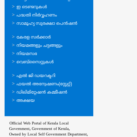
സേവനങ്ങള്‍
ഇ ടെണ്ടറുകള്‍
പദ്ധതി നിര്‍വ്വഹണം
സാമൂഹ്യ സുരക്ഷാ പെന്‍ഷന്‍
ഉപയോഗപ്രദമായ
കേരള സര്‍ക്കാര്‍
കണ്ണികള്‍
നിയമങ്ങളും ചട്ടങ്ങളും
നിയമസഭ
വെബ്സൈറ്റുകള്‍
ഉപയോഗപ്രദമായ
എല്‍ ജി ഡയറക്ടറി
കണ്ണികള്‍
ഫയല്‍ അന്വേഷണം(സ്റ്റേറ്റ്)
ഡിലിമിറ്റേഷന്‍ കമ്മീഷന്‍
അക്ഷയ
Official Web Portal of Kerala Local
Government, Government of Kerala,
Owned by Local Self Government Department,