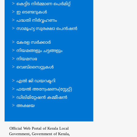
ഓണ്‍ലൈന്‍
കെട്ടിട നിര്‍മ്മാണ പെര്‍മിറ്റ്‌
സേവനങ്ങള്‍
ഇ ടെണ്ടറുകള്‍
പദ്ധതി നിര്‍വ്വഹണം
സാമൂഹ്യ സുരക്ഷാ പെന്‍ഷന്‍
ഉപയോഗപ്രദമായ
കേരള സര്‍ക്കാര്‍
കണ്ണികള്‍
നിയമങ്ങളും ചട്ടങ്ങളും
നിയമസഭ
വെബ്സൈറ്റുകള്‍
ഉപയോഗപ്രദമായ
എല്‍ ജി ഡയറക്ടറി
കണ്ണികള്‍
ഫയല്‍ അന്വേഷണം(സ്റ്റേറ്റ്)
ഡിലിമിറ്റേഷന്‍ കമ്മീഷന്‍
അക്ഷയ
Official Web Portal of Kerala Local
Government, Government of Kerala,