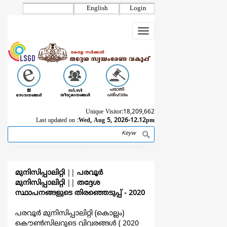
Skip
English
Login
to
main
Toggle
content
navigation
Unique Visitor:
18,209,662
Last updated on :
Wed, Aug 5, 2026-12.12pm
Search
Breadcrumb
മുനിസിപ്പാലിറ്റി
||
പരവൂര്‍
മുനിസിപ്പാലിറ്റി
||
തദ്ദേശ
സ്ഥാപനങ്ങളുടെ തിരഞ്ഞെടുപ്പ്‌ - 2020
പരവൂര്‍ മുനിസിപ്പാലിറ്റി (കൊല്ലം)
കൌൺസിലറുടെ വിവരങ്ങള്‍ ( 2020