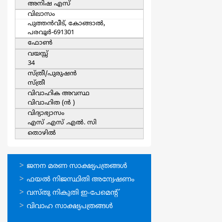
അനിഷ എസ്
വിലാസം
പുത്തന്‍വീട്, കോങ്ങാല്‍,
പരവൂര്‍-691301
ഫോൺ
വയസ്സ്
34
സ്ത്രീ/പുരുഷന്‍
സ്ത്രീ
വിവാഹിക അവസ്ഥ
വിവാഹിത (ന്‍ )
വിദ്യാഭ്യാസം
എസ് .എസ് .എല്‍. സി
തൊഴില്‍
ഓണ്‍ലൈന്‍
ജനന മരണ സാക്ഷ്യപത്രങ്ങള്‍
സേവനങ്ങള്‍
ഫയല്‍ നിജസ്ഥിതി അന്വേഷണം
വസ്തു നികുതി ഇ-പേമെന്റ്
വിവാഹ സാക്ഷ്യപത്രങ്ങള്‍