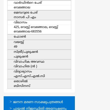
വാര്‍ഡിൻറെ പേര്
വെങ്ങോല
മെമ്പറുടെ പേര്
നാസര്‍ പി എം
വിലാസം
425, വെസ്റ്റ് വെങ്ങോല, വെസ്റ്റ്
വെങ്ങോല-683556
ഫോൺ
വയസ്സ്
49
സ്ത്രീ/പുരുഷന്‍
പുരുഷന്‍
വിവാഹിക അവസ്ഥ
വിവാഹിത (ന്‍ )
വിദ്യാഭ്യാസം
എസ്.എസ്.എല്‍.സി
തൊഴില്‍
ബിസിനസ്‍
ഓണ്‍ലൈന്‍
ജനന മരണ സാക്ഷ്യപത്രങ്ങള്‍
സേവനങ്ങള്‍
ഫയല്‍ നിജസ്ഥിതി അന്വേഷണം