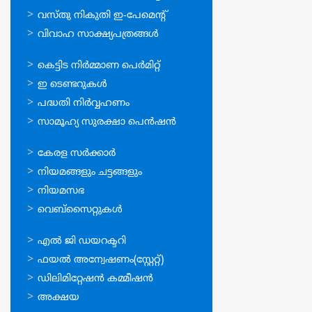
വസ്തു നികുതി ഇ-പേമെന്റ്
വിവാഹ സാക്ഷ്യപത്രങ്ങള്‍
ഓണ്‍ലൈന്‍
കെട്ടിട നിര്‍മ്മാണ പെര്‍മിറ്റ്‌
സേവനങ്ങള്‍
ഇ ടെണ്ടറുകള്‍
പദ്ധതി നിര്‍വ്വഹണം
സാമൂഹ്യ സുരക്ഷാ പെന്‍ഷന്‍
ഉപയോഗപ്രദമായ
കേരള സര്‍ക്കാര്‍
കണ്ണികള്‍
നിയമങ്ങളും ചട്ടങ്ങളും
നിയമസഭ
വെബ്സൈറ്റുകള്‍
ഉപയോഗപ്രദമായ
എല്‍ ജി ഡയറക്ടറി
കണ്ണികള്‍
ഫയല്‍ അന്വേഷണം(സ്റ്റേറ്റ്)
ഡിലിമിറ്റേഷന്‍ കമ്മീഷന്‍
അക്ഷയ