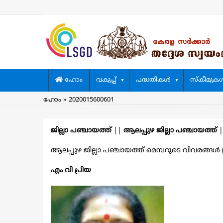
Skip
to
main
content
Main
ഹോം
വകുപ്പ്
പദ്ധതികള്‍
സ്കീമുകള്
navigation
Breadcrumb
ഹോം
2020015600601
ജില്ലാ പഞ്ചായത്ത്
||
ആലപ്പുഴ ജില്ലാ പഞ്ചായത്ത്
ആലപ്പുഴ ജില്ലാ പഞ്ചായത്ത് മെമ്പറുടെ വിവരങ്ങള്‍ ( 2
എം വി പ്രിയ