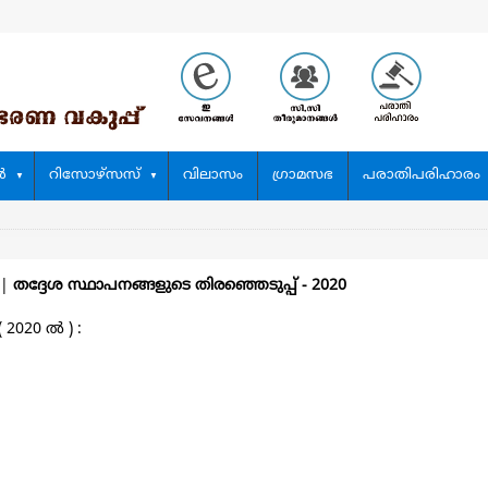
‍
റിസോഴ്സസ്
വിലാസം
ഗ്രാമസഭ
പരാതിപരിഹാരം
||
തദ്ദേശ സ്ഥാപനങ്ങളുടെ തിരഞ്ഞെടുപ്പ്‌ - 2020
020 ല്‍ ) :