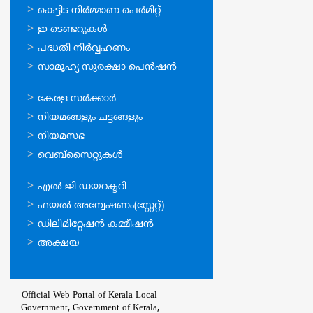
ഓണ്‍ലൈന്‍
കെട്ടിട നിര്‍മ്മാണ പെര്‍മിറ്റ്‌
സേവനങ്ങള്‍
ഇ ടെണ്ടറുകള്‍
പദ്ധതി നിര്‍വ്വഹണം
സാമൂഹ്യ സുരക്ഷാ പെന്‍ഷന്‍
ഉപയോഗപ്രദമായ
കേരള സര്‍ക്കാര്‍
കണ്ണികള്‍
നിയമങ്ങളും ചട്ടങ്ങളും
നിയമസഭ
വെബ്സൈറ്റുകള്‍
ഉപയോഗപ്രദമായ
എല്‍ ജി ഡയറക്ടറി
കണ്ണികള്‍
ഫയല്‍ അന്വേഷണം(സ്റ്റേറ്റ്)
ഡിലിമിറ്റേഷന്‍ കമ്മീഷന്‍
അക്ഷയ
Official Web Portal of Kerala Local
Government, Government of Kerala,