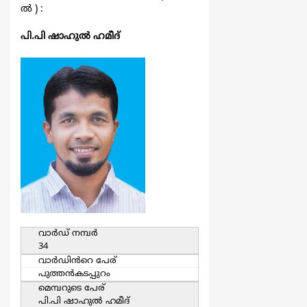
ല്‍ ) :
പി.പി ഷാഹുല്‍ ഹമീദ്
വാര്‍ഡ്‌ നമ്പര്‍
34
വാര്‍ഡിൻറെ പേര്
പുത്തന്‍കടപ്പുറം
മെമ്പറുടെ പേര്
പി.പി ഷാഹുല്‍ ഹമീദ്