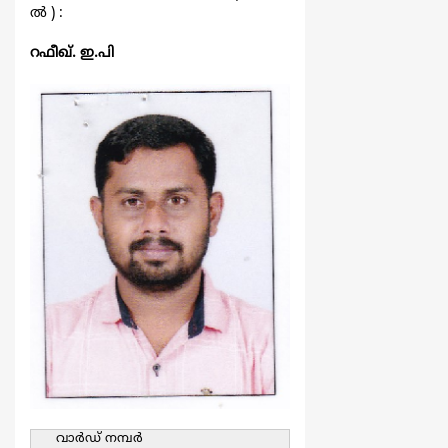
ല്‍ ) :
റഫീഖ്. ഇ.പി
വാര്‍ഡ്‌ നമ്പര്‍