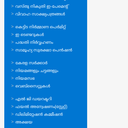
വസ്തു നികുതി ഇ-പേമെന്റ്
വിവാഹ സാക്ഷ്യപത്രങ്ങള്‍
ഓണ്‍ലൈന്‍
കെട്ടിട നിര്‍മ്മാണ പെര്‍മിറ്റ്‌
സേവനങ്ങള്‍
ഇ ടെണ്ടറുകള്‍
പദ്ധതി നിര്‍വ്വഹണം
സാമൂഹ്യ സുരക്ഷാ പെന്‍ഷന്‍
ഉപയോഗപ്രദമായ
കേരള സര്‍ക്കാര്‍
കണ്ണികള്‍
നിയമങ്ങളും ചട്ടങ്ങളും
നിയമസഭ
വെബ്സൈറ്റുകള്‍
ഉപയോഗപ്രദമായ
എല്‍ ജി ഡയറക്ടറി
കണ്ണികള്‍
ഫയല്‍ അന്വേഷണം(സ്റ്റേറ്റ്)
ഡിലിമിറ്റേഷന്‍ കമ്മീഷന്‍
അക്ഷയ