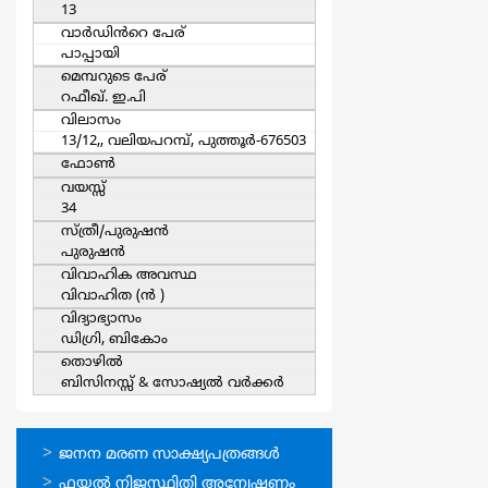
13
വാര്‍ഡിൻറെ പേര്
പാപ്പായി
മെമ്പറുടെ പേര്
റഫീഖ്. ഇ.പി
വിലാസം
13/12,, വലിയപറമ്പ്, പുത്തൂര്‍-676503
ഫോൺ
വയസ്സ്
34
സ്ത്രീ/പുരുഷന്‍
പുരുഷന്‍
വിവാഹിക അവസ്ഥ
വിവാഹിത (ന്‍ )
വിദ്യാഭ്യാസം
ഡിഗ്രി, ബികോം
തൊഴില്‍
ബിസിനസ്സ് & സോഷ്യല്‍ വര്‍ക്കര്‍
ഓണ്‍ലൈന്‍
ജനന മരണ സാക്ഷ്യപത്രങ്ങള്‍
സേവനങ്ങള്‍
ഫയല്‍ നിജസ്ഥിതി അന്വേഷണം