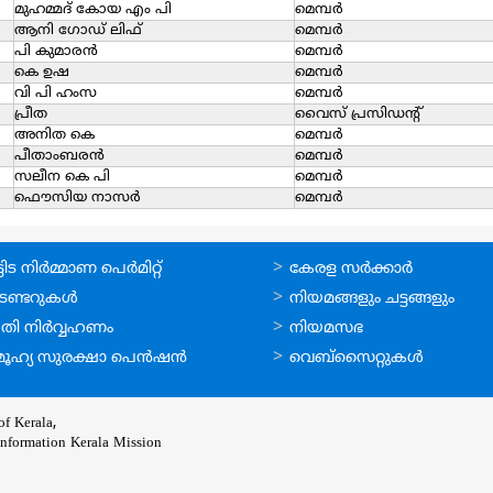
മുഹമ്മദ് കോയ എം പി
മെമ്പര്‍
ആനി ഗോഡ് ലിഫ്
മെമ്പര്‍
പി കുമാരന്‍
മെമ്പര്‍
കെ ഉഷ
മെമ്പര്‍
വി പി ഹംസ
മെമ്പര്‍
പ്രീത
വൈസ് പ്രസിഡന്റ്‌
അനിത കെ
മെമ്പര്‍
പീതാംബരന്‍
മെമ്പര്‍
സലീന കെ പി
മെമ്പര്‍
ഫൌസിയ നാസര്‍
മെമ്പര്‍
ലൈന്‍
ഉപയോഗപ്രദമായ
ിട നിര്‍മ്മാണ പെര്‍മിറ്റ്‌
കേരള സര്‍ക്കാര്‍
്ങള്‍
കണ്ണികള്‍
െണ്ടറുകള്‍
നിയമങ്ങളും ചട്ടങ്ങളും
തി നിര്‍വ്വഹണം
നിയമസഭ
ൂഹ്യ സുരക്ഷാ പെന്‍ഷന്‍
വെബ്സൈറ്റുകള്‍
f Kerala,
Information Kerala Mission