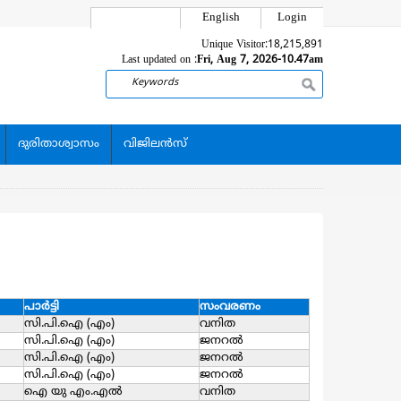
English
Login
Unique Visitor:
18,215,891
Last updated on :
Fri, Aug 7, 2026-10.47am
Search
ദുരിതാശ്വാസം
വിജിലന്‍സ്
പാര്‍ട്ടി
സംവരണം
സി.പി.ഐ (എം)
വനിത
സി.പി.ഐ (എം)
ജനറല്‍
സി.പി.ഐ (എം)
ജനറല്‍
സി.പി.ഐ (എം)
ജനറല്‍
ഐ യു എം.എല്‍
വനിത