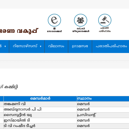
‍
റിസോഴ്സസ്
വിലാസം
ഗ്രാമസഭ
പരാതിപരിഹാരം
് കമ്മിറ്റി
മെമ്പര്‍മാര്‍
സ്ഥാനം
തങ്കമണി വി
മെമ്പര്‍
അബ്ദുനാസര്‍ പി പി
മെമ്പര്‍
സൈനുദ്ദീന്‍ യു
പ്രസിഡന്റ്
ഇസ്മായില്‍ ടി
മെമ്പര്‍
ടി വി റംഷീദ ടീച്ചര്‍
മെമ്പര്‍