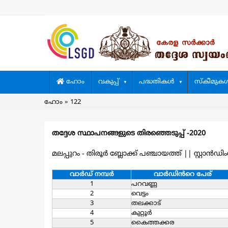
Skip
to
main
content
Main
ഹോം
വകുപ്പ്
പദ്ധതികള്‍
സ്കീമുകള്
navigation
Breadcrumb
ഹോം
122
തദ്ദേശ സ്ഥാപനങ്ങളുടെ തിരഞ്ഞെടുപ്പ് -2020
മലപ്പുറം - തിരൂര്‍ ബ്ലോക്ക് പഞ്ചായത്ത്
||
സ്റ്റാൻഡിംഗ
വാര്‍ഡ്‌ നമ്പര്‍
വാര്‍ഡിൻറെ പേര്
1
പറവണ്ണ
2
വെട്ടം
3
തലക്കാട്
4
കുറ്റൂര്‍
5
കൈത്തക്കര