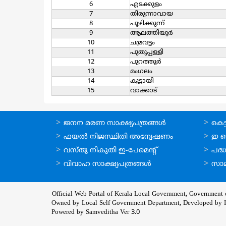
6
എടക്കുളം
7
തിരുന്നാവായ
8
പൂഴിക്കുന്ന്
9
ആലത്തിയൂര്‍
10
ചമ്രവട്ടം
11
പുതുപ്പള്ളി
12
പുറത്തൂര്‍
13
മംഗലം
14
കൂട്ടായി
15
വാക്കാട്
ഓണ്‍ലൈന്‍
ഓണ്‍
ജനന മരണ സാക്ഷ്യപത്രങ്ങള്‍
കെട്ട
സേവനങ്ങള്‍
സേവനങ
ഫയല്‍ നിജസ്ഥിതി അന്വേഷണം
ഇ ട
വസ്തു നികുതി ഇ-പേമെന്റ്
പദ്ധ
വിവാഹ സാക്ഷ്യപത്രങ്ങള്‍
സാമ
Official Web Portal of Kerala Local Government, Government o
Owned by Local Self Government Department, Developed by
Powered by Samveditha Ver 3.0