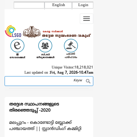
Skip
English
Login
to
main
Toggle
content
navigation
Unique Visitor:
18,218,021
Last updated on :
Fri, Aug 7, 2026-10.47am
Search
Breadcrumb
തദ്ദേശ സ്ഥാപനങ്ങളുടെ
തിരഞ്ഞെടുപ്പ് -2020
മലപ്പുറം - കൊണ്ടോട്ടി ബ്ലോക്ക്
പഞ്ചായത്ത്
||
സ്റ്റാൻഡിംഗ് കമ്മിറ്റി