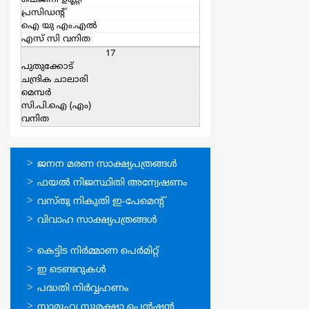
ഷെജിനി ഉണ്ണി
പ്രസിഡന്റ്
ഐ യു എം.എല്‍
എസ്‌ സി വനിത
17
പുതുക്കോട്
ചന്ദ്രിക ചാലാരി
മെമ്പര്‍
സി.പി.ഐ (എം)
വനിത
ഓണ്‍ലൈന്‍
ജനന മരണ സാക്ഷ്യപത്രങ്ങള്‍
സേവനങ്ങള്‍
ഫയല്‍ നിജസ്ഥിതി അന്വേഷണം
വസ്തു നികുതി ഇ-പേമെന്റ്
വിവാഹ സാക്ഷ്യപത്രങ്ങള്‍
ഓണ്‍ലൈന്‍
കെട്ടിട നിര്‍മ്മാണ പെര്‍മിറ്റ്‌
സേവനങ്ങള്‍
ഇ ടെണ്ടറുകള്‍
പദ്ധതി നിര്‍വ്വഹണം
സാമൂഹ്യ സുരക്ഷാ പെന്‍ഷന്‍