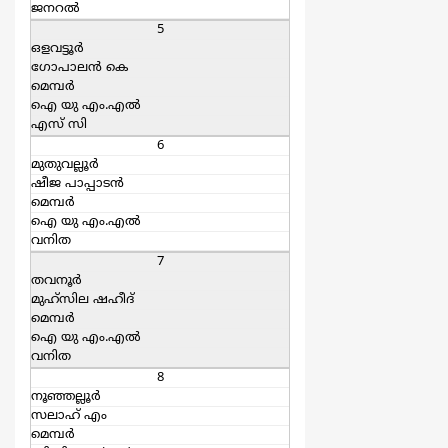
ജനറല്‍
5
ഒളവട്ടൂര്‍
ഗോപാലന്‍ കെ
മെമ്പര്‍
ഐ യു എം.എല്‍
എസ്‌ സി
6
മുതുവല്ലൂര്‍
ഷീജ പാപ്പാടന്‍
മെമ്പര്‍
ഐ യു എം.എല്‍
വനിത
7
തവനൂര്‍
മുഹ്സില ഷഹീദ്
മെമ്പര്‍
ഐ യു എം.എല്‍
വനിത
8
നൂഞ്ഞല്ലൂര്‍
സലാഹ് എം
മെമ്പര്‍