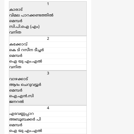
1
കാരാട്
വിമല പാറക്കണ്ടത്തില്‍
മെമ്പര്‍
സി.പി.ഐ (എം)
വനിത
2
കക്കോവ്
കെ ടി റസീന ടീച്ചര്‍
മെമ്പര്‍
ഐ യു എം.എല്‍
വനിത
3
വാഴക്കാട്
ആദം ചെറുവട്ടൂര്‍
മെമ്പര്‍
ഐ.എന്‍.സി
ജനറല്‍
4
എടവണ്ണപ്പാറ
അബൂബക്കര്‍ പി
മെമ്പര്‍
ഐ യു എം.എല്‍