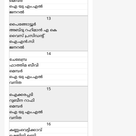
മെമ്പര്‍
ഐ യു എം.എല്‍
ജനറല്‍
13
പൈങ്ങോട്ടൂര്‍
അബ്ദു റഹിമാന്‍ എ കെ
വൈസ് പ്രസിഡന്റ്‌
ഐ.എന്‍.സി
ജനറല്‍
14
ചേലേമ്പ്ര
ഫാത്തിമ ബീവി
മെമ്പര്‍
ഐ യു എം.എല്‍
വനിത
15
ഐക്കരപ്പടി
റുബീന റാഫി
മെമ്പര്‍
ഐ യു എം.എല്‍
വനിത
16
കണ്ണംവെട്ടിക്കാവ്