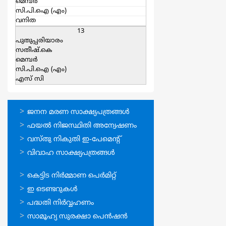
മെമ്പര്‍
സി.പി.ഐ (എം)
വനിത
13
പുതുപ്പരിയാരം
സതീഷ്.കെ
മെമ്പര്‍
സി.പി.ഐ (എം)
എസ്‌ സി
ഓണ്‍ലൈന്‍
ജനന മരണ സാക്ഷ്യപത്രങ്ങള്‍
സേവനങ്ങള്‍
ഫയല്‍ നിജസ്ഥിതി അന്വേഷണം
വസ്തു നികുതി ഇ-പേമെന്റ്
വിവാഹ സാക്ഷ്യപത്രങ്ങള്‍
ഓണ്‍ലൈന്‍
കെട്ടിട നിര്‍മ്മാണ പെര്‍മിറ്റ്‌
സേവനങ്ങള്‍
ഇ ടെണ്ടറുകള്‍
പദ്ധതി നിര്‍വ്വഹണം
സാമൂഹ്യ സുരക്ഷാ പെന്‍ഷന്‍