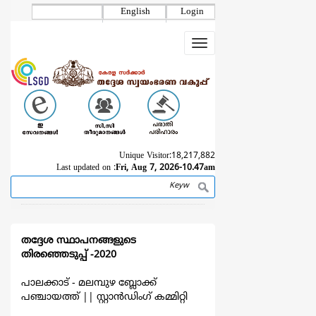
Skip
English
Login
to
main
Toggle
content
navigation
Unique Visitor:
18,217,882
Last updated on :
Fri, Aug 7, 2026-10.47am
Search
Breadcrumb
തദ്ദേശ സ്ഥാപനങ്ങളുടെ
തിരഞ്ഞെടുപ്പ് -2020
പാലക്കാട് - മലമ്പുഴ ബ്ലോക്ക്
പഞ്ചായത്ത്
||
സ്റ്റാൻഡിംഗ് കമ്മിറ്റി