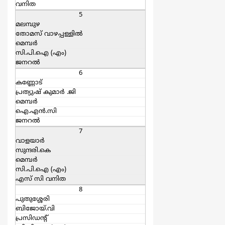
വനിത
5
മലമ്പുഴ
തോമസ് വാഴപ്പള്ളില്‍
മെമ്പര്‍
സി.പി.ഐ (എം)
ജനറല്‍
6
കണ്ണോട്
പ്രത്യുഷ് കുമാര്‍ .ജി
മെമ്പര്‍
ഐ.എന്‍.സി
ജനറല്‍
7
വാളയാര്‍
സുന്ദരി.കെ
മെമ്പര്‍
സി.പി.ഐ (എം)
എസ്‌ സി വനിത
8
പുതുശ്ശേരി
ബിജോയ്.വി
പ്രസിഡന്റ്