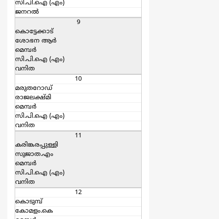
സി.പി.ഐ (എം)
ജനറല്‍
9
കൊട്ടേക്കാട്
ശോഭന ആര്‍
മെമ്പര്‍
സി.പി.ഐ (എം)
വനിത
10
മരുതറോഡ്
രാജലക്ഷ്മി
മെമ്പര്‍
സി.പി.ഐ (എം)
വനിത
11
കരിങ്കരപ്പുള്ളി
സുജാത.എം
മെമ്പര്‍
സി.പി.ഐ (എം)
വനിത
12
കൊടുമ്പ്
കോമളം.കെ