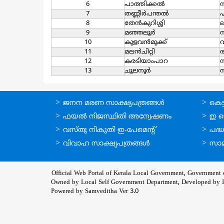
6
പാത്തിക്കല്‍
സ
7
തണ്ണീര്‍പന്തല്‍
8
തേന്‍കുറിശ്ശി
ല
9
മഞ്ഞലൂര്‍
10
കുളവന്‍മുക്ക്
വ
11
മലന്‍ചിറ്റി
12
കരടിയാംപാറ
13
ചൂലനൂര്‍
ഓണ്‍ലൈന്‍
ഓണ്‍
ജനന മരണ സാക്ഷ്യപത്രങ്ങള്‍
കെട്ട
സേവനങ്ങള്‍
സേവനങ
ഫയല്‍ നിജസ്ഥിതി അന്വേഷണം
ഇ ട
വസ്തു നികുതി ഇ-പേമെന്റ്
പദ്ധ
വിവാഹ സാക്ഷ്യപത്രങ്ങള്‍
സാമ
Official Web Portal of Kerala Local Government, Government o
Owned by Local Self Government Department, Developed by
Powered by Samveditha Ver 3.0