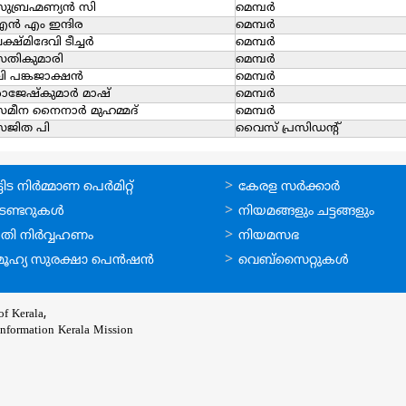
ുബ്രഹ്മണ്യൻ സി
മെമ്പര്‍
എൻ എം ഇന്ദിര
മെമ്പര്‍
ക്ഷ്മിദേവി ടീച്ചർ
മെമ്പര്‍
സതികുമാരി
മെമ്പര്‍
ി പങ്കജാക്ഷൻ
മെമ്പര്‍
രാജേഷ്കുമാർ മാഷ്
മെമ്പര്‍
സമീന നൈനാർ മുഹമ്മദ്
മെമ്പര്‍
സജിത പി
വൈസ് പ്രസിഡന്റ്‌
ലൈന്‍
ഉപയോഗപ്രദമായ
ിട നിര്‍മ്മാണ പെര്‍മിറ്റ്‌
കേരള സര്‍ക്കാര്‍
്ങള്‍
കണ്ണികള്‍
െണ്ടറുകള്‍
നിയമങ്ങളും ചട്ടങ്ങളും
തി നിര്‍വ്വഹണം
നിയമസഭ
ൂഹ്യ സുരക്ഷാ പെന്‍ഷന്‍
വെബ്സൈറ്റുകള്‍
f Kerala,
Information Kerala Mission