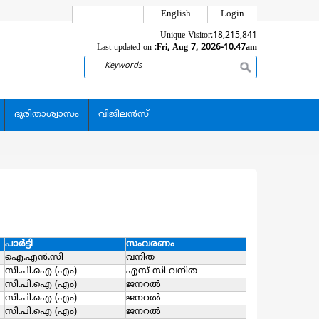
English
Login
Unique Visitor:
18,215,841
Last updated on :
Fri, Aug 7, 2026-10.47am
Search
ദുരിതാശ്വാസം
വിജിലന്‍സ്
പാര്‍ട്ടി
സംവരണം
ഐ.എന്‍.സി
വനിത
സി.പി.ഐ (എം)
എസ്‌ സി വനിത
സി.പി.ഐ (എം)
ജനറല്‍
സി.പി.ഐ (എം)
ജനറല്‍
സി.പി.ഐ (എം)
ജനറല്‍