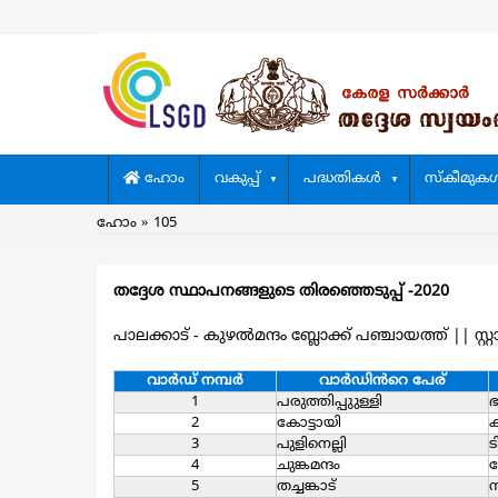
Skip
to
main
content
Main
ഹോം
വകുപ്പ്
പദ്ധതികള്‍
സ്കീമുകള്
navigation
Breadcrumb
ഹോം
105
തദ്ദേശ സ്ഥാപനങ്ങളുടെ തിരഞ്ഞെടുപ്പ് -2020
പാലക്കാട് - കുഴല്‍മന്ദം ബ്ലോക്ക് പഞ്ചായത്ത്
||
സ്റ
വാര്‍ഡ്‌ നമ്പര്‍
വാര്‍ഡിൻറെ പേര്
1
പരുത്തിപ്പുുള്ളി
ഭ
2
കോട്ടായി
ക
3
പുളിനെല്ലി
ട
4
ചുങ്കമന്ദം
5
തച്ചങ്കാട്
സ