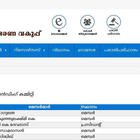
‍
റിസോഴ്സസ്
വിലാസം
ഗ്രാമസഭ
പരാതിപരിഹാരം
്റാൻഡിംഗ് കമ്മിറ്റി
മെമ്പര്‍മാര്‍
സ്ഥാനം
ാഗ്യലത
മെമ്പര്‍
ുഞ്ഞുലക്ഷ്മി കെ
മെമ്പര്‍
ി കെ ദേവദാസ്
പ്രസിഡന്റ്
സോമദാസന്‍
മെമ്പര്‍
ിദ്ധിഖ്
മെമ്പര്‍