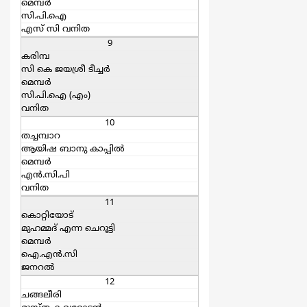
മെമ്പര്‍
സി.പി.ഐ
എസ്‌ സി വനിത
9
കരിമ്പ
സി കെ ജയശ്രീ ടീച്ചര്‍
മെമ്പര്‍
സി.പി.ഐ (എം)
വനിത
10
തച്ചമ്പാറ
ആയിഷ ബാനു കാപ്പില്‍
മെമ്പര്‍
എന്‍.സി.പി
വനിത
11
കൊറ്റിയോട്
മുഹമ്മദ്‌ എന്ന ചെറൂട്ടി
മെമ്പര്‍
ഐ.എന്‍.സി
ജനറല്‍
12
ചങ്ങലീരി