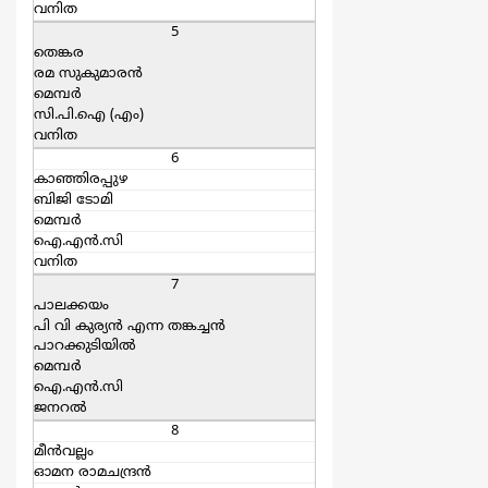
വനിത
5
തെങ്കര
രമ സുകുമാരന്‍
മെമ്പര്‍
സി.പി.ഐ (എം)
വനിത
6
കാഞ്ഞിരപ്പുഴ
ബിജി ടോമി
മെമ്പര്‍
ഐ.എന്‍.സി
വനിത
7
പാലക്കയം
പി വി കുര്യന്‍ എന്ന തങ്കച്ചന്‍
പാറക്കുടിയില്‍
മെമ്പര്‍
ഐ.എന്‍.സി
ജനറല്‍
8
മീൻവല്ലം
ഓമന രാമചന്ദ്രന്‍