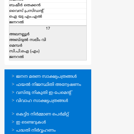
ബഷീര്‍ തെക്കന്‍
വൈസ് പ്രസിഡന്റ്‌
ഐ യു എം.എല്‍
ജനറല്‍
17
അലനല്ലൂർ
അബ്ദുല്‍ സലീം വി
മെമ്പര്‍
സി.പി.ഐ (എം)
ജനറല്‍
ഓണ്‍ലൈന്‍
ജനന മരണ സാക്ഷ്യപത്രങ്ങള്‍
സേവനങ്ങള്‍
ഫയല്‍ നിജസ്ഥിതി അന്വേഷണം
വസ്തു നികുതി ഇ-പേമെന്റ്
വിവാഹ സാക്ഷ്യപത്രങ്ങള്‍
ഓണ്‍ലൈന്‍
കെട്ടിട നിര്‍മ്മാണ പെര്‍മിറ്റ്‌
സേവനങ്ങള്‍
ഇ ടെണ്ടറുകള്‍
പദ്ധതി നിര്‍വ്വഹണം