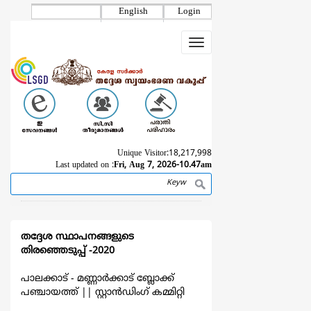
Skip
English
Login
to
main
Toggle
content
navigation
Unique Visitor:
18,217,998
Last updated on :
Fri, Aug 7, 2026-10.47am
Search
Breadcrumb
തദ്ദേശ സ്ഥാപനങ്ങളുടെ
തിരഞ്ഞെടുപ്പ് -2020
പാലക്കാട് - മണ്ണാര്‍ക്കാട് ബ്ലോക്ക്
പഞ്ചായത്ത്
||
സ്റ്റാൻഡിംഗ് കമ്മിറ്റി