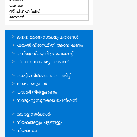
മനോജ്
മെമ്പര്‍
സി.പി.ഐ (എം)
ജനറല്‍
ഓണ്‍ലൈന്‍
ജനന മരണ സാക്ഷ്യപത്രങ്ങള്‍
സേവനങ്ങള്‍
ഫയല്‍ നിജസ്ഥിതി അന്വേഷണം
വസ്തു നികുതി ഇ-പേമെന്റ്
വിവാഹ സാക്ഷ്യപത്രങ്ങള്‍
ഓണ്‍ലൈന്‍
കെട്ടിട നിര്‍മ്മാണ പെര്‍മിറ്റ്‌
സേവനങ്ങള്‍
ഇ ടെണ്ടറുകള്‍
പദ്ധതി നിര്‍വ്വഹണം
സാമൂഹ്യ സുരക്ഷാ പെന്‍ഷന്‍
ഉപയോഗപ്രദമായ
കേരള സര്‍ക്കാര്‍
കണ്ണികള്‍
നിയമങ്ങളും ചട്ടങ്ങളും
നിയമസഭ