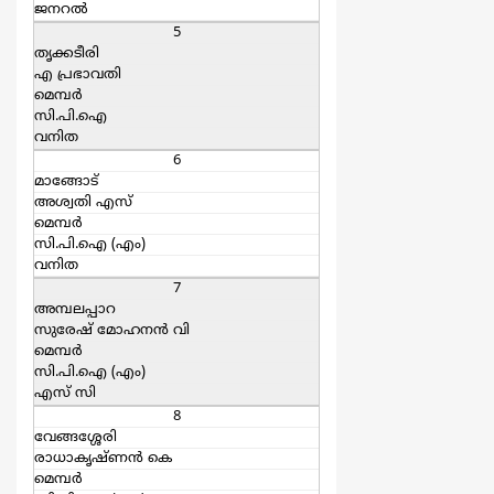
ജനറല്‍
5
തൃക്കടീരി
എ പ്രഭാവതി
മെമ്പര്‍
സി.പി.ഐ
വനിത
6
മാങ്ങോട്
അശ്വതി എസ്
മെമ്പര്‍
സി.പി.ഐ (എം)
വനിത
7
അമ്പലപ്പാറ
സുരേഷ് മോഹനന്‍ വി
മെമ്പര്‍
സി.പി.ഐ (എം)
എസ്‌ സി
8
വേങ്ങശ്ശേരി
രാധാകൃഷ്ണന്‍ കെ
മെമ്പര്‍