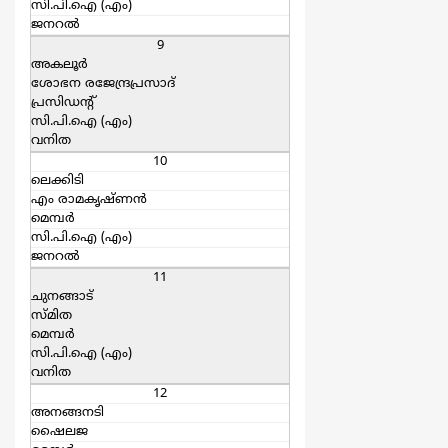
സി.പി.ഐ (എം)
ജനറല്‍
9
അകലൂര്‍
ശോഭന രജേന്ദ്രപ്രസാദ്
പ്രസിഡന്റ്
സി.പി.ഐ (എം)
വനിത
10
ലെക്കിടി
എം രാമകൃഷ്ണന്‍
മെമ്പര്‍
സി.പി.ഐ (എം)
ജനറല്‍
11
ചുനങ്ങാട്
സ്മിത
മെമ്പര്‍
സി.പി.ഐ (എം)
വനിത
12
അനങ്ങനടി
ഷൈലജ