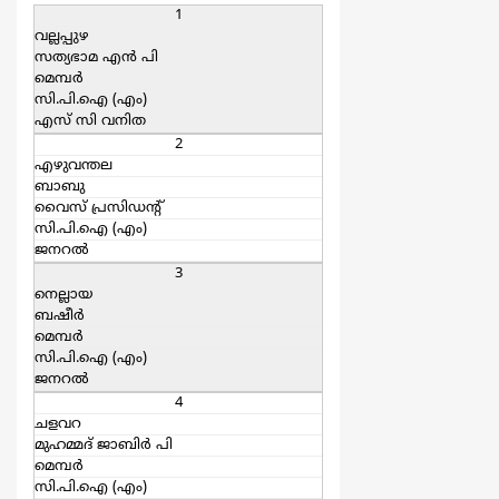
1
വല്ലപ്പുഴ
സത്യഭാമ എന്‍ പി
മെമ്പര്‍
സി.പി.ഐ (എം)
എസ്‌ സി വനിത
2
എഴുവന്തല
ബാബു
വൈസ് പ്രസിഡന്റ്‌
സി.പി.ഐ (എം)
ജനറല്‍
3
നെല്ലായ
ബഷീര്‍
മെമ്പര്‍
സി.പി.ഐ (എം)
ജനറല്‍
4
ചളവറ
മുഹമ്മദ് ജാബിര്‍ പി
മെമ്പര്‍
സി.പി.ഐ (എം)