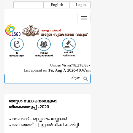
Skip
English
Login
to
main
Toggle
content
navigation
Unique Visitor:
18,218,887
Last updated on :
Fri, Aug 7, 2026-10.47am
Search
Breadcrumb
തദ്ദേശ സ്ഥാപനങ്ങളുടെ
തിരഞ്ഞെടുപ്പ് -2020
പാലക്കാട് - ഒറ്റപ്പാലം ബ്ലോക്ക്
പഞ്ചായത്ത്
||
സ്റ്റാൻഡിംഗ് കമ്മിറ്റി