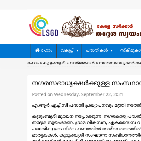
Skip
to
main
content
Main
ഹോം
വകുപ്പ്
പദ്ധതികള്‍
സ്കീമുകള്
navigation
Breadcrumb
ഹോം
കുടുംബശ്രീ
വാര്‍ത്തകള്‍
നഗരസഭാധ്യക്ഷർക്കുള
നഗരസഭാധ്യക്ഷർക്കുള്ള സംസ്ഥാനത
Posted on Wednesday, September 22, 2021
എ.ആർ.എച്ച്.സി പദ്ധതി പ്രഖ്യാപനവും മന്ത്രി നടത്ത
കുടുംബശ്രീ മുഖേന നടപ്പാക്കുന്ന നഗരകാര്യ പദ
തദ്ദേശ സ്വയംഭരണ, ഗ്രാമ വികസന, എക്സൈസ് വകു
പദ്ധതികളുടെ നിർവഹണത്തിൽ ദേശീയ തലത്തിൽ ത
മാതൃകകൾ, കുടുംബശ്രീ സംഘടനാ സംവിധാനത്തിന