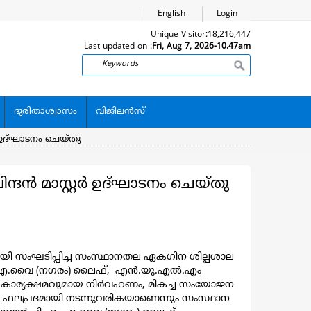
English
Login
Unique Visitor:
18,216,447
Last updated on :
Fri, Aug 7, 2026-10.47am
Search
ദുരിതാശ്വാസം
വിജിലന്‍സ്
 ഉദ്ഘാടനം ചെയ്തു
്ദൻ മാസ്റ്റർ ഉദ്ഘാടനം ചെയ്തു
ായി സംഘടിപ്പിച്ച സംസ്ഥാനതല ഏക​ഗിന ശില്പശാല
 പി.എം.എ.വൈ (നഗരം) ലൈഫ്, എൻ.യു.എൽ.എം
ം കാര്യക്ഷമവുമായ നിർവഹണം, മികച്ച സംയോജന
ഫലപ്രദമായി നടന്നുവരികയാണെന്നും സംസ്ഥാന