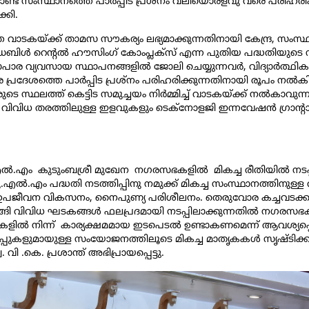
ണ്ട് സംസ്ഥാനത്തെ പാർപ്പിട പ്രശ്നം വലിയൊരളവു വരെ പരിഹ
്കി.
്ഞ വാടകയ്ക്ക് താമസ സൗകര്യം ലഭ്യമാക്കുന്നതിനായി കേന്ദ്ര,
ിൾ റെന്റൽ ഹൗസിംഗ് കോംപ്ലക്സ് എന്ന പുതിയ പദ്ധതിയുടെ സംസ്
ാപാര വ്യവസായ സ്ഥാപനങ്ങളിൽ ജോലി ചെയ്യുന്നവർ, വിദ്യാർത്ഥി
 പ്രദേശത്തെ പാർപ്പിട പ്രശ്നം പരിഹരിക്കുന്നതിനായി രൂപം ന
സ്ഥലത്ത് കെട്ടിട സമുച്ചയം നിർമ്മിച്ച് വാടകയ്ക്ക് നൽകാവുന്നത
വിവിധ തരത്തിലുള്ള ഇളവുകളും ടെക്നോളജി ഇന്നവേഷൻ ഗ്രാന്റായ
ൽ.എം കുടുംബശ്രീ മുഖേന നഗരസഭകളിൽ മികച്ച രീതിയിൽ നടപ്പില
ൽ.എം പദ്ധതി നടത്തിപ്പിനു നമുക്ക് മികച്ച സംസ്ഥാനത്തിനുള്ള
കൊണ്ട് ഉപജീവന വികസനം, നൈപുണ്യ പരിശീലനം. തെരുവോര കച്ചവടക
്ങി വിവിധ ഘടകങ്ങൾ ഫലപ്രദമായി നടപ്പിലാക്കുന്നതിൽ നഗരസഭകൾക്ക
ിൽ നിന്ന് കാര്യക്ഷമമായ ഇടപെടൽ ഉണ്ടാകണമെന്ന് ആവശ്യപ്പെട്ടു
ുകളുമായുള്ള സംയോജനത്തിലൂടെ മികച്ച മാതൃകകൾ സൃഷ്ടിക്
 .കെ. പ്രശാന്ത് അഭിപ്രായപ്പെട്ടു.