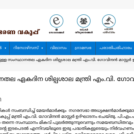
‍
റിസോഴ്സസ്
വിലാസം
ഗ്രാമസഭ
പരാതിപരിഹാരം
്ള സംസ്ഥാനതല ഏകദിന ശില്പശാല മന്ത്രി എം.വി. ​ഗോവിന്ദൻ മാസ്റ്റർ
ല ഏകദിന ശില്പശാല മന്ത്രി എം.വി. ​ഗോവിന
ി
്ധതികൾ സംബന്ധിച്ച് മേയർമാർക്കും നഗരസഭാ അധ്യക്ഷൻമാർക്കുമ
പ്പ് മന്ത്രി എം.വി. ഗോവിന്ദൻ മാസ്റ്റർ ഉദ്ഘാടനം ചെയ്തു.
ന്നെ സംസ്ഥാനം മികവ് പുലർത്തുന്നുവെന്നും സമയബന്ധിതവു
്റെ ഇടപെടൽ എന്നിവയിലൂടെ ഇരു പദ്ധതികളുടെയും നിർവഹണം 