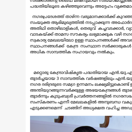
സർക്കാരിന്റെ ലൈഫ് മിഷനുമായി സംയോജിച്ചുകൊ
പദ്ധതിയിലൂടെ കഴിഞ്ഞുവെന്നും അദ്ദേഹം വ്യക്തമാക
നഗരപ്രദേശത്ത് താഴ്ന്ന വരുമാനക്കാർക്ക് കുറഞ
സംയുക്ത ആഭിമുഖ്യത്തിൽ നടപ്പാക്കുന്ന അഫോർഡബ
അതിഥി തൊഴിലാളികൾ, തെരുവ് കച്ചവടക്കാർ, വ്യ
വാടകയ്ക്ക് താമസ സൗകര്യം ലഭ്യമാക്കുക വഴി നഗര
സ്വകാര്യ മേഖലയിലോ ഉള്ള സ്ഥാപനങ്ങൾക്ക് അവരുടെ 
സ്ഥാപനങ്ങൾക്ക് കേന്ദ്ര സംസ്ഥാന സർക്കാരുകൾ 
അധിക സാമ്പത്തിക സഹായവും നൽകും.
മറ്റൊരു കേന്ദ്രാവിഷ്കൃത പദ്ധതിയായ എൻ.യു.എ
തുടർച്ചയായ 3 സാമ്പത്തിക വർഷങ്ങളിലും എൻ.യു.എ
നഗര ദരിദ്രരുടെ സമഗ്ര ഉന്നമനം ലക്ഷ്യമിട്ടു
അന്തിയുറങ്ങുന്നവർക്കുള്ള അഭയകേന്ദ്രങ്ങൾ തുടങ
തുടർന്നും കുടുംബശ്രീ പ്രവർത്തനങ്ങളിൽ നഗരസഭകള
സംസ്കരണം എന്നീ മേഖലകളിൽ അനുബന്ധ വകുപ്പ
എടുക്കണമെന്ന് ചടങ്ങിന് അധ്യക്ഷത വഹിച്ച അഡ്വ. വി