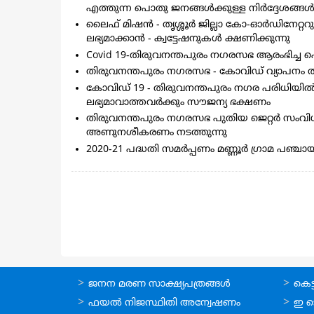
എത്തുന്ന പൊതു ജനങ്ങള്‍ക്കുള്ള നിര്‍ദ്ദേശങ്ങള്
ലൈഫ് മിഷന്‍ - തൃശ്ശൂര്‍ ജില്ലാ കോ-ഓര്‍ഡിനേറ്
ലഭ്യമാക്കാന്‍ - ക്വട്ടേഷനുകള്‍ ക്ഷണിക്കുന്നു
Covid 19-തിരുവനന്തപുരം നഗരസഭ ആരംഭിച്ച ഹ
തിരുവനന്തപുരം നഗരസഭ - കോവിഡ് വ്യാപനം തടയു
കോവിഡ് 19 - തിരുവനന്തപുരം നഗര പരിധിയിൽ
ലഭ്യമാവാത്തവർക്കും സൗജന്യ ഭക്ഷണം
തിരുവനന്തപുരം നഗരസഭ പുതിയ ജെറ്റർ സംവിധാ
അണുനശീകരണം നടത്തുന്നു
2020-21 പദ്ധതി സമർപ്പണം മണ്ണൂർ ഗ്രാമ പഞ്ചായ
Pagination
ഓണ്‍ലൈന്‍
ഓണ്‍
ജനന മരണ സാക്ഷ്യപത്രങ്ങള്‍
കെട്ട
സേവനങ്ങള്‍
സേവനങ
ഫയല്‍ നിജസ്ഥിതി അന്വേഷണം
ഇ ട