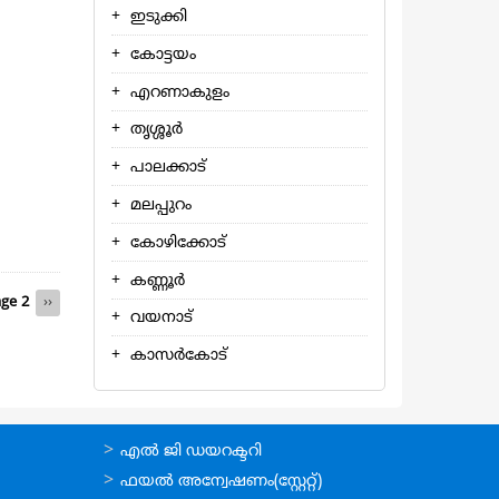
ഇടുക്കി
കോട്ടയം
എറണാകുളം
തൃശ്ശൂര്‍
പാലക്കാട്
മലപ്പുറം
കോഴിക്കോട്
കണ്ണൂര്‍
ous
ge 2
Next
››
വയനാട്
page
കാസര്‍കോട്
ഉപയോഗപ്രദമായ
എല്‍ ജി ഡയറക്ടറി
കണ്ണികള്‍
ഫയല്‍ അന്വേഷണം(സ്റ്റേറ്റ്)