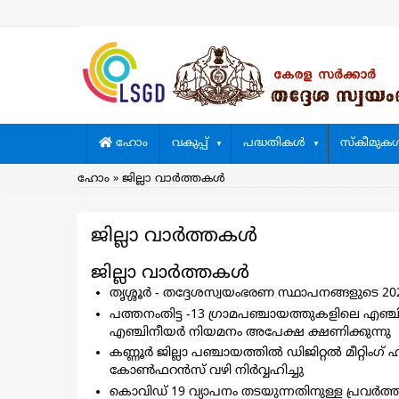
Skip
to
main
content
Main
ഹോം
വകുപ്പ്
പദ്ധതികള്‍
സ്കീമുകള്
navigation
Breadcrumb
ഹോം
ജില്ലാ വാര്‍ത്തകള്‍
ജില്ലാ വാര്‍ത്തകള്‍
ജില്ലാ വാര്‍ത്തകള്‍
തൃശ്ശൂര്‍ - തദ്ദേശസ്വയംഭരണ സ്ഥാപനങ്ങളുടെ 202
പത്തനംതിട്ട -13 ഗ്രാമപഞ്ചായത്തുകളിലെ എഞ്ചിന
എഞ്ചിനീയര്‍ നിയമനം അപേക്ഷ ക്ഷണിക്കുന്നു
കണ്ണൂർ ജില്ലാ പഞ്ചായത്തിൽ ഡിജിറ്റൽ മീറ്റിം
കോൺഫറൻസ് വഴി നിര്‍വ്വഹിച്ചു
കൊവിഡ് 19 വ്യാപനം തടയുന്നതിനുള്ള പ്രവര്‍ത്