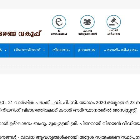
‍
റിസോഴ്സസ്
വിലാസം
ഗ്രാമസഭ
പരാതിപരിഹാരം
0 - 21 വാര്‍ഷിക പദ്ധതി - ഡി. പി. സി. യോഗം 2020 ഒക്ടോബര്‍ 23 ന്
ീയറിംഗ് വിഭാഗത്തിലേക്ക് കരാര്‍ അടിസ്ഥാനത്തില്‍ അസിസ്റ്റന്‍റ്
ഗ് ഹാൾ ഉദ്ഘാടനം ബഹു. മുഖ്യമന്ത്രി ശ്രീ. പിണറായി വിജയൻ വീഡി
തനങ്ങള്‍ - വിവിധ ആവശ്യങ്ങള്‍ക്കായി തദ്ദേശ സ്വയംഭരണ സ്ഥാപനങ