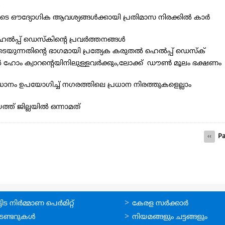
‍
ററുടെ ഔദ്യോഗിക ആവശ്യങ്ങള്‍ക്കായി പ്രതിമാസ നിരക്കില്‍ കാര്‍
െൽപ്പ് ഡെസ്കിന്റെ പ്രവർത്തനങ്ങൾ
ന്നതിന്‍റെ ഭാഗമായി പ്രത്യേക കരുതല്‍ ഹെല്‍പ്പ് ഡെസ്ക്
 ഹോം ക്വാറന്റെയിനിലുള്ളവർക്കും,ലോക്ക് ഡൗൺ മൂലം ഭക്ഷണം
നം ഉപയോഗിച്ച്‌ നഗരത്തിലെ പ്രധാന നിരത്തുകളെല്ലാം
ത്ത് ജില്ലയിൽ ഒന്നാമത്
Previ
‹‹
Pa
page
ലൈന്‍
ഉപയോഗപ്രദമായ
ിട നിര്‍മ്മാണ പെര്‍മിറ്റ്‌
കേരള സര്‍ക്കാര്‍
്ങള്‍
കണ്ണികള്‍
െണ്ടറുകള്‍
നിയമങ്ങളും ചട്ടങ്ങളും