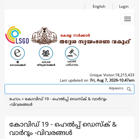
Skip
English
Login
to
main
Toggl
content
navig
Unique Visitor:
18,215,433
Last updated on :
Fri, Aug 7, 2026-10.47am
Search
Breadcrumb
ഹോം
കോവിഡ് 19 - ഹെൽപ്പ് ഡെസ്ക് & വാർറൂം
-വിവരങ്ങൾ
കോവിഡ് 19 - ഹെൽപ്പ് ഡെസ്ക് &
വാർറൂം -വിവരങ്ങൾ