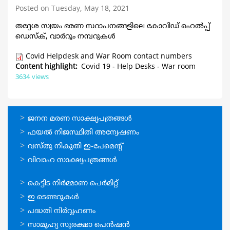
Posted on Tuesday, May 18, 2021
തദ്ദേശ സ്വയം ഭരണ സ്ഥാപനങ്ങളിലെ കോവിഡ് ഹെൽപ്പ്
ഡെസ്ക്, വാർറൂം നമ്പറുകള്‍
Covid Helpdesk and War Room contact numbers
Content highlight
Covid 19 - Help Desks - War room
3634 views
ഓണ്‍ലൈന്‍
ജനന മരണ സാക്ഷ്യപത്രങ്ങള്‍
സേവനങ്ങള്‍
ഫയല്‍ നിജസ്ഥിതി അന്വേഷണം
വസ്തു നികുതി ഇ-പേമെന്റ്
വിവാഹ സാക്ഷ്യപത്രങ്ങള്‍
ഓണ്‍ലൈന്‍
കെട്ടിട നിര്‍മ്മാണ പെര്‍മിറ്റ്‌
സേവനങ്ങള്‍
ഇ ടെണ്ടറുകള്‍
പദ്ധതി നിര്‍വ്വഹണം
സാമൂഹ്യ സുരക്ഷാ പെന്‍ഷന്‍