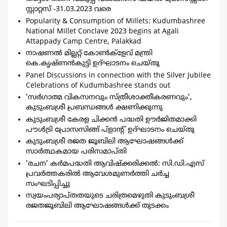
സ്റ്റാറ്റസ് -31.03.2023 വരെ
Popularity & Consumption of Millets: Kudumbashree
National Millet Conclave 2023 begins at Agali
Attappady Camp Centre, Palakkad
നാഷണല്‍ മില്ലറ്റ് കോണ്‍ക്ളേവ് മന്ത്രി
കെ.കൃഷ്ണന്‍കുട്ടി ഉദ്ഘാടനം ചെയ്തു
Panel Discussions in connection with the Silver Jubilee
Celebrations of Kudumbashree stands out
'സര്‍ഗാത്മ വികസനവും സ്ത്രീശാക്തീകരണവും',
കുടുംബശ്രീ പ്രബന്ധങ്ങള്‍ ക്ഷണിക്കുന്നു
കുടുംബശ്രീ കേരള ചിക്കന്‍ പദ്ധതി ഊര്‍ജിതമാക്കി
പൗള്‍ട്രി പ്രോസസിങ്ങ് പ്ളാന്‍റ് ഉദ്ഘാടനം ചെയ്തു
കുടുംബശ്രീ രജത ജൂബിലി ആഘോഷങ്ങള്‍ക്ക്
സാര്‍ത്ഥകമായ പരിസമാപ്തി
'രചന' കര്‍മപദ്ധതി ആവിഷ്ക്കരിക്കല്‍: സി.ഡി.എസ്
പ്രവര്‍ത്തകരില്‍ ആവേശമുണര്‍ത്തി ചര്‍ച്ച
സംഘടിപ്പിച്ചു
സ്വയംപര്യാപ്തതയുടെ ചരിത്രമെഴുതി കുടുംബശ്രീ
രജതജൂബിലി ആഘോഷങ്ങള്‍ക്ക് തുടക്കം