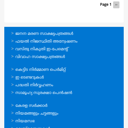
Pagination
Page 1
Next
››
page
ഓണ്‍ലൈന്‍
ജനന മരണ സാക്ഷ്യപത്രങ്ങള്‍
സേവനങ്ങള്‍
ഫയല്‍ നിജസ്ഥിതി അന്വേഷണം
വസ്തു നികുതി ഇ-പേമെന്റ്
വിവാഹ സാക്ഷ്യപത്രങ്ങള്‍
ഓണ്‍ലൈന്‍
കെട്ടിട നിര്‍മ്മാണ പെര്‍മിറ്റ്‌
സേവനങ്ങള്‍
ഇ ടെണ്ടറുകള്‍
പദ്ധതി നിര്‍വ്വഹണം
സാമൂഹ്യ സുരക്ഷാ പെന്‍ഷന്‍
ഉപയോഗപ്രദമായ
കേരള സര്‍ക്കാര്‍
കണ്ണികള്‍
നിയമങ്ങളും ചട്ടങ്ങളും
നിയമസഭ