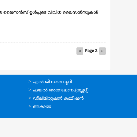
,വ്യാപാര ലൈസൻസ് ഉൾപ്പടെ വിവിധ ലൈസൻസുകൾ
Previous
‹‹
Page 2
Next
››
page
page
ഉപയോഗപ്രദമായ
എല്‍ ജി ഡയറക്ടറി
കണ്ണികള്‍
ഫയല്‍ അന്വേഷണം(സ്റ്റേറ്റ്)
ഡിലിമിറ്റേഷന്‍ കമ്മീഷന്‍
അക്ഷയ