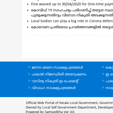
Fine waived up to 30/04/2020 for One-time paym
കോവിഡ് 19 സാഹചര്യം പരിഗണിച്ച്‌ തദ്ദേശ 
പുതുക്കുന്നതിനും വിനോദ നികുതി അടക്കുന്നത
Local bodies can play a big role in Corona defens
കോറോണ പ്രതിരോധ പ്രവർത്തനങ്ങളിൽ തദ്ദേശ സ്ഥ
Pagination
ഓണ്‍ലൈന്‍
ഓണ്‍
ജനന മരണ സാക്ഷ്യപത്രങ്ങള്‍
കെട്ട
സേവനങ്ങള്‍
സേവനങ
ഫയല്‍ നിജസ്ഥിതി അന്വേഷണം
ഇ ട
വസ്തു നികുതി ഇ-പേമെന്റ്
പദ്ധ
വിവാഹ സാക്ഷ്യപത്രങ്ങള്‍
സാമ
Official Web Portal of Kerala Local Government, Governm
Owned by Local Self Government Department, Develope
Powered by Samveditha Ver 3.0