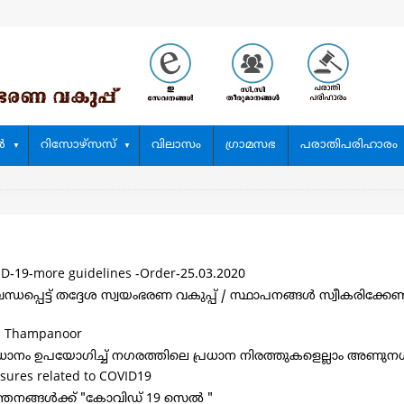
‍
റിസോഴ്സസ്
വിലാസം
ഗ്രാമസഭ
പരാതിപരിഹാരം
ID-19-more guidelines -Order-25.03.2020
ധപ്പെട്ട് തദ്ദേശ സ്വയംഭരണ വകുപ്പ് / സ്ഥാപനങ്ങൾ സ്വീകരിക്കേ
 @ Thampanoor
ാനം ഉപയോഗിച്ച്‌ നഗരത്തിലെ പ്രധാന നിരത്തുകളെല്ലാം അണുന
sures related to COVID19
ത്തനങ്ങൾക്ക് "കോവിഡ് 19 സെൽ "