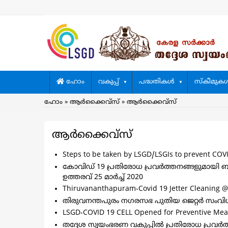
Skip
to
main
content
Main
ഹോം
വകുപ്പ്
പദ്ധതികള്‍
സ്കീമുകള്
navigation
Breadcrumb
ഹോം
ആര്‍ക്കൈവ്സ്
ആര്‍ക്കൈവ്സ്
ആര്‍ക്കൈവ്സ്
Steps to be taken by LSGD/LSGIs to prevent COV
കോവിഡ് 19 പ്രതിരോധ പ്രവർത്തനങ്ങളുമായി ബന്
ഉത്തരവ് 25 മാര്‍ച്ച്‌ 2020
Thiruvananthapuram-Covid 19 Jetter Cleaning
തിരുവനന്തപുരം നഗരസഭ പുതിയ ജെറ്റർ സംവിധ
LSGD-COVID 19 CELL Opened for Preventive Mea
തദ്ദേശ സ്വയംഭരണ വകുപ്പിൽ പ്രതിരോധ പ്രവർ