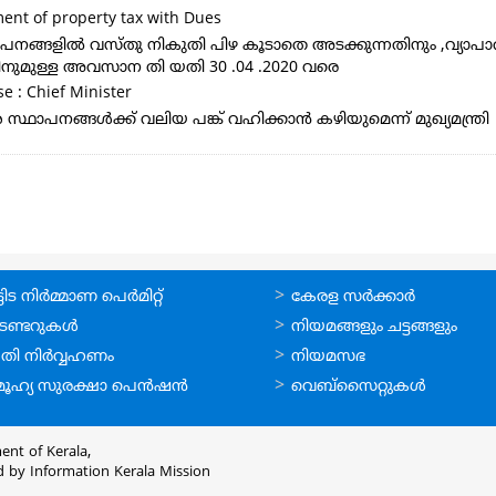
ent of property tax with Dues
സ്ഥാപനങ്ങളിൽ വസ്തു നികുതി പിഴ കൂടാതെ അടക്കുന്നതിനും 
ിനുമുള്ള അവസാന തി യതി 30 .04 .2020 വരെ
e : Chief Minister
ാപനങ്ങൾക്ക് വലിയ പങ്ക് വഹിക്കാൻ കഴിയുമെന്ന് മുഖ്യമന്ത്രി
ലൈന്‍
ഉപയോഗപ്രദമായ
ിട നിര്‍മ്മാണ പെര്‍മിറ്റ്‌
കേരള സര്‍ക്കാര്‍
്ങള്‍
കണ്ണികള്‍
െണ്ടറുകള്‍
നിയമങ്ങളും ചട്ടങ്ങളും
തി നിര്‍വ്വഹണം
നിയമസഭ
ൂഹ്യ സുരക്ഷാ പെന്‍ഷന്‍
വെബ്സൈറ്റുകള്‍
ent of Kerala,
d by
Information Kerala Mission