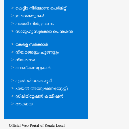
ഓണ്‍ലൈന്‍
കെട്ടിട നിര്‍മ്മാണ പെര്‍മിറ്റ്‌
സേവനങ്ങള്‍
ഇ ടെണ്ടറുകള്‍
പദ്ധതി നിര്‍വ്വഹണം
സാമൂഹ്യ സുരക്ഷാ പെന്‍ഷന്‍
ഉപയോഗപ്രദമായ
കേരള സര്‍ക്കാര്‍
കണ്ണികള്‍
നിയമങ്ങളും ചട്ടങ്ങളും
നിയമസഭ
വെബ്സൈറ്റുകള്‍
ഉപയോഗപ്രദമായ
എല്‍ ജി ഡയറക്ടറി
കണ്ണികള്‍
ഫയല്‍ അന്വേഷണം(സ്റ്റേറ്റ്)
ഡിലിമിറ്റേഷന്‍ കമ്മീഷന്‍
അക്ഷയ
Official Web Portal of Kerala Local