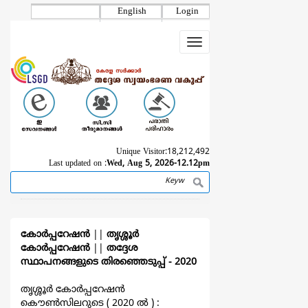
Skip
English
Login
to
main
Toggle
content
navigation
Unique Visitor:
18,212,492
Last updated on :
Wed, Aug 5, 2026-12.12pm
Search
Breadcrumb
കോര്‍പ്പറേഷന്‍
||
തൃശ്ശൂര്‍
കോര്‍പ്പറേഷന്‍
||
തദ്ദേശ
സ്ഥാപനങ്ങളുടെ തിരഞ്ഞെടുപ്പ്‌ - 2020
തൃശ്ശൂര്‍ കോര്‍പ്പറേഷന്‍
കൌൺസിലറുടെ ( 2020 ല്‍ ) :