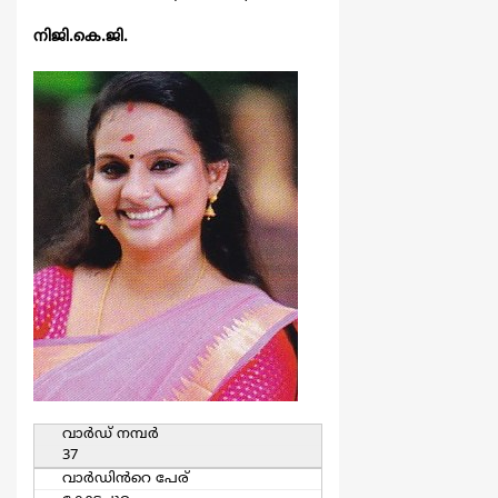
നിജി.കെ.ജി.
വാര്‍ഡ്‌ നമ്പര്‍
37
വാര്‍ഡിൻറെ പേര്