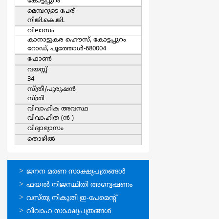
കോട്ടപ്പുറം
മെമ്പറുടെ പേര്
നിജി.കെ.ജി.
വിലാസം
കാനാട്ടുകര ഹൌസ്, കോട്ടപ്പുറം
റോഡ്, പൂത്തോള്‍-680004
ഫോൺ
വയസ്സ്
34
സ്ത്രീ/പുരുഷന്‍
സ്ത്രീ
വിവാഹിക അവസ്ഥ
വിവാഹിത (ന്‍ )
വിദ്യാഭ്യാസം
തൊഴില്‍
ഓണ്‍ലൈന്‍
ജനന മരണ സാക്ഷ്യപത്രങ്ങള്‍
സേവനങ്ങള്‍
ഫയല്‍ നിജസ്ഥിതി അന്വേഷണം
വസ്തു നികുതി ഇ-പേമെന്റ്
വിവാഹ സാക്ഷ്യപത്രങ്ങള്‍