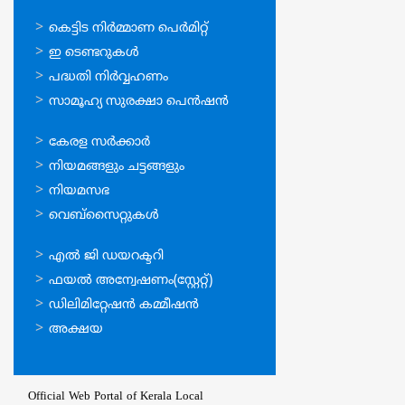
ഓണ്‍ലൈന്‍
കെട്ടിട നിര്‍മ്മാണ പെര്‍മിറ്റ്‌
സേവനങ്ങള്‍
ഇ ടെണ്ടറുകള്‍
പദ്ധതി നിര്‍വ്വഹണം
സാമൂഹ്യ സുരക്ഷാ പെന്‍ഷന്‍
ഉപയോഗപ്രദമായ
കേരള സര്‍ക്കാര്‍
കണ്ണികള്‍
നിയമങ്ങളും ചട്ടങ്ങളും
നിയമസഭ
വെബ്സൈറ്റുകള്‍
ഉപയോഗപ്രദമായ
എല്‍ ജി ഡയറക്ടറി
കണ്ണികള്‍
ഫയല്‍ അന്വേഷണം(സ്റ്റേറ്റ്)
ഡിലിമിറ്റേഷന്‍ കമ്മീഷന്‍
അക്ഷയ
Official Web Portal of Kerala Local