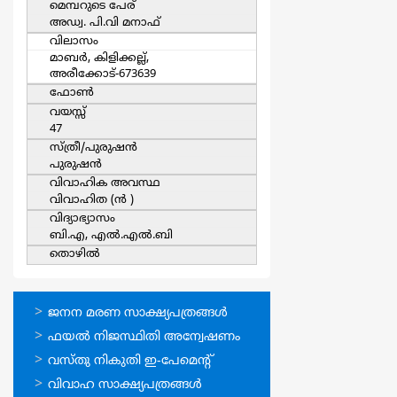
മെമ്പറുടെ പേര്
അഡ്വ. പി.വി മനാഫ്
വിലാസം
മാബര്‍, കിളിക്കല്ല്,
അരീക്കോട്-673639
ഫോൺ
വയസ്സ്
47
സ്ത്രീ/പുരുഷന്‍
പുരുഷന്‍
വിവാഹിക അവസ്ഥ
വിവാഹിത (ന്‍ )
വിദ്യാഭ്യാസം
ബി.എ, എല്‍.എല്‍.ബി
തൊഴില്‍
ഓണ്‍ലൈന്‍
ജനന മരണ സാക്ഷ്യപത്രങ്ങള്‍
സേവനങ്ങള്‍
ഫയല്‍ നിജസ്ഥിതി അന്വേഷണം
വസ്തു നികുതി ഇ-പേമെന്റ്
വിവാഹ സാക്ഷ്യപത്രങ്ങള്‍