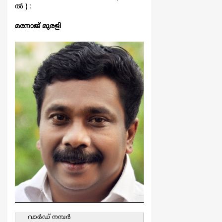
ല്‍ ) :
മനോജ് മുരളി
വാര്‍ഡ്‌ നമ്പര്‍