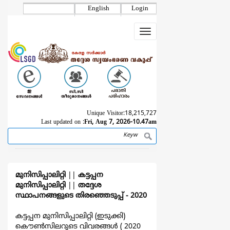
Skip
English
Login
to
main
Toggle
content
navigation
Unique Visitor:
18,215,727
Last updated on :
Fri, Aug 7, 2026-10.47am
Search
Breadcrumb
മുനിസിപ്പാലിറ്റി
||
കട്ടപ്പന
മുനിസിപ്പാലിറ്റി
||
തദ്ദേശ
സ്ഥാപനങ്ങളുടെ തിരഞ്ഞെടുപ്പ്‌ - 2020
കട്ടപ്പന മുനിസിപ്പാലിറ്റി (ഇടുക്കി)
കൌൺസിലറുടെ വിവരങ്ങള്‍ ( 2020