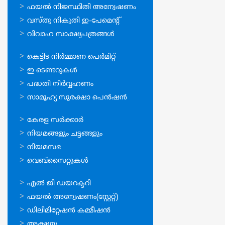
സേവനങ്ങള്‍
ഫയല്‍ നിജസ്ഥിതി അന്വേഷണം
വസ്തു നികുതി ഇ-പേമെന്റ്
വിവാഹ സാക്ഷ്യപത്രങ്ങള്‍
ഓണ്‍ലൈന്‍
കെട്ടിട നിര്‍മ്മാണ പെര്‍മിറ്റ്‌
സേവനങ്ങള്‍
ഇ ടെണ്ടറുകള്‍
പദ്ധതി നിര്‍വ്വഹണം
സാമൂഹ്യ സുരക്ഷാ പെന്‍ഷന്‍
ഉപയോഗപ്രദമായ
കേരള സര്‍ക്കാര്‍
കണ്ണികള്‍
നിയമങ്ങളും ചട്ടങ്ങളും
നിയമസഭ
വെബ്സൈറ്റുകള്‍
ഉപയോഗപ്രദമായ
എല്‍ ജി ഡയറക്ടറി
കണ്ണികള്‍
ഫയല്‍ അന്വേഷണം(സ്റ്റേറ്റ്)
ഡിലിമിറ്റേഷന്‍ കമ്മീഷന്‍
അക്ഷയ