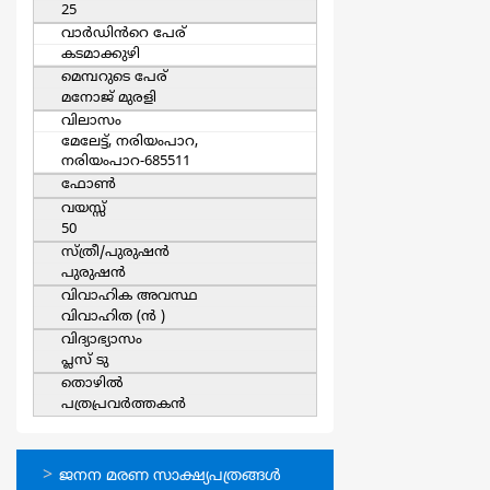
25
വാര്‍ഡിൻറെ പേര്
കടമാക്കുഴി
മെമ്പറുടെ പേര്
മനോജ് മുരളി
വിലാസം
മേലേട്ട്, നരിയംപാറ,
നരിയംപാറ-685511
ഫോൺ
വയസ്സ്
50
സ്ത്രീ/പുരുഷന്‍
പുരുഷന്‍
വിവാഹിക അവസ്ഥ
വിവാഹിത (ന്‍ )
വിദ്യാഭ്യാസം
പ്ലസ് ടു
തൊഴില്‍
പത്രപ്രവര്‍ത്തകന്‍
ഓണ്‍ലൈന്‍
ജനന മരണ സാക്ഷ്യപത്രങ്ങള്‍