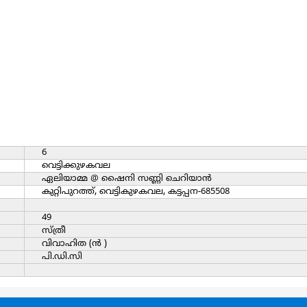
6
വെട്ടിക്കുഴകവല
ഏലിയാമ്മ @ ഷൈനി സണ്ണി ചെറിയാന്‍
കുറ്റിപുറത്ത്, വെട്ടികുഴകവല, കട്ടപ്പന-685508
49
സ്ത്രീ
വിവാഹിത (ന്‍ )
പി.ഡി.സി