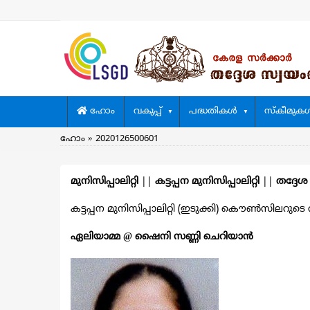
Skip
to
main
content
Main
ഹോം
വകുപ്പ്
പദ്ധതികള്‍
സ്കീമുകള്
navigation
Breadcrumb
ഹോം
2020126500601
മുനിസിപ്പാലിറ്റി
||
കട്ടപ്പന മുനിസിപ്പാലിറ്റി
||
തദ്ദേശ
കട്ടപ്പന മുനിസിപ്പാലിറ്റി (ഇടുക്കി) കൌൺസിലറുടെ വി
ഏലിയാമ്മ @ ഷൈനി സണ്ണി ചെറിയാന്‍