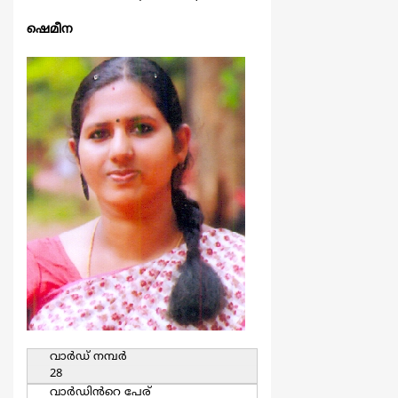
ഷെമീന
വാര്‍ഡ്‌ നമ്പര്‍
28
വാര്‍ഡിൻറെ പേര്