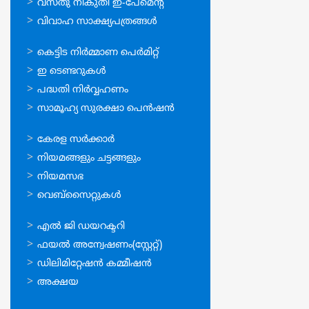
വസ്തു നികുതി ഇ-പേമെന്റ്
വിവാഹ സാക്ഷ്യപത്രങ്ങള്‍
ഓണ്‍ലൈന്‍
കെട്ടിട നിര്‍മ്മാണ പെര്‍മിറ്റ്‌
സേവനങ്ങള്‍
ഇ ടെണ്ടറുകള്‍
പദ്ധതി നിര്‍വ്വഹണം
സാമൂഹ്യ സുരക്ഷാ പെന്‍ഷന്‍
ഉപയോഗപ്രദമായ
കേരള സര്‍ക്കാര്‍
കണ്ണികള്‍
നിയമങ്ങളും ചട്ടങ്ങളും
നിയമസഭ
വെബ്സൈറ്റുകള്‍
ഉപയോഗപ്രദമായ
എല്‍ ജി ഡയറക്ടറി
കണ്ണികള്‍
ഫയല്‍ അന്വേഷണം(സ്റ്റേറ്റ്)
ഡിലിമിറ്റേഷന്‍ കമ്മീഷന്‍
അക്ഷയ