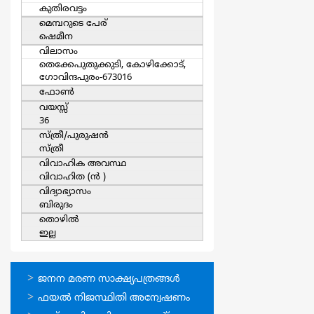
കുതിരവട്ടം
മെമ്പറുടെ പേര്
ഷെമീന
വിലാസം
തെക്കേപുതുക്കുടി, കോഴിക്കോട്,
ഗോവിന്ദപുരം-673016
ഫോൺ
വയസ്സ്
36
സ്ത്രീ/പുരുഷന്‍
സ്ത്രീ
വിവാഹിക അവസ്ഥ
വിവാഹിത (ന്‍ )
വിദ്യാഭ്യാസം
ബിരുദം
തൊഴില്‍
ഇല്ല
ഓണ്‍ലൈന്‍
ജനന മരണ സാക്ഷ്യപത്രങ്ങള്‍
സേവനങ്ങള്‍
ഫയല്‍ നിജസ്ഥിതി അന്വേഷണം