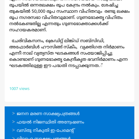
രൂപയില്‍ ഒന്നരലക്ഷം രൂപ കേന്ദ്രം നല്‍കും. ശേഷിച്ച
തുകയില്‍ 50,000 രൂപ സംസ്ഥാന വിഹിതവും രണ്ടു ലക്ഷം
രൂപ നഗരസഭാ വിഹിതവുമാണ്. ഗുണഭോക്തൃ വിഹിതം
നല്‍കേണ്ടതില്ല എന്നതും ഗുണഭോക്താക്കള്‍ക്ക്
സഹായകരമാണ്.
ചേരിവികസനം, ക്രെഡിറ്റ് ലിങ്ക്ഡ് സബ്സിഡി,
അഫോര്‍ബിള്‍ ഹൗസിങ്ങ് സ്കീം, വ്യക്തിഗത നിര്‍മാണം
എന്നീ നാല് വ്യത്യസ്ത ഘടകങ്ങള്‍ സംയോജിപ്പിച്ചു
കൊണ്ടാണ് ഗുണഭോക്തൃ കേന്ദ്രീകൃത ഭവനിര്‍മാണം എന്ന
ഘടകത്തിലുള്ള ഈ പദ്ധതി നടപ്പാക്കുന്നത.്
1007 views
ഓണ്‍ലൈന്‍
ജനന മരണ സാക്ഷ്യപത്രങ്ങള്‍
സേവനങ്ങള്‍
ഫയല്‍ നിജസ്ഥിതി അന്വേഷണം
വസ്തു നികുതി ഇ-പേമെന്റ്