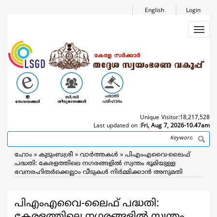
Skip
English
Login
to
main
Toggl
content
navig
Unique Visitor:
18,217,528
Last updated on :
Fri, Aug 7, 2026-10.47am
Search
Breadcrumb
ഹോം
കുടുംബശ്രീ
വാര്‍ത്തകള്‍
പിഎംഎവൈ-ലൈഫ്
പദ്ധതി: കേരളത്തിലെ നഗരങ്ങളില്‍ സ്വന്തം ഭൂമിയുള്ള
ഭവനരഹിതര്‍ക്കെല്ലാം വീടുകള്‍ നിര്‍മ്മിക്കാന്‍ അനുമതി
പിഎംഎവൈ-ലൈഫ് പദ്ധതി:
കേരളത്തിലെ നഗരങ്ങളില്‍ സ്വന്തം