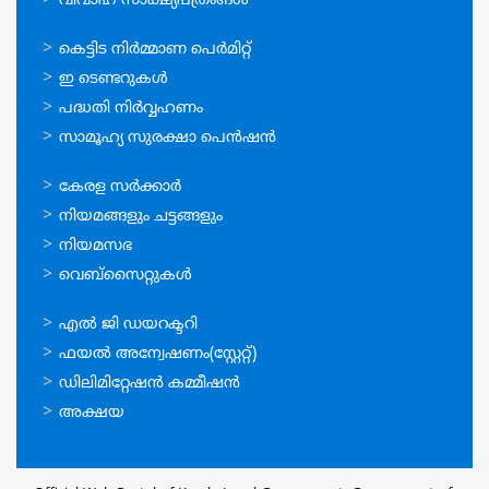
വിവാഹ സാക്ഷ്യപത്രങ്ങള്‍
ഓണ്‍ലൈന്‍
കെട്ടിട നിര്‍മ്മാണ പെര്‍മിറ്റ്‌
സേവനങ്ങള്‍
ഇ ടെണ്ടറുകള്‍
പദ്ധതി നിര്‍വ്വഹണം
സാമൂഹ്യ സുരക്ഷാ പെന്‍ഷന്‍
ഉപയോഗപ്രദമായ
കേരള സര്‍ക്കാര്‍
കണ്ണികള്‍
നിയമങ്ങളും ചട്ടങ്ങളും
നിയമസഭ
വെബ്സൈറ്റുകള്‍
ഉപയോഗപ്രദമായ
എല്‍ ജി ഡയറക്ടറി
കണ്ണികള്‍
ഫയല്‍ അന്വേഷണം(സ്റ്റേറ്റ്)
ഡിലിമിറ്റേഷന്‍ കമ്മീഷന്‍
അക്ഷയ