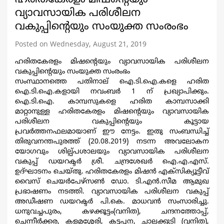
വ്യാവസായിക പരിശീലന
വകുപ്പിന്‍റെയും സംയുക്ത സംരംഭം
Posted on Wednesday, August 21, 2019
ഹരിതകേരളം മിഷന്‍റെയും വ്യാവസായിക പരിശീലന
വകുപ്പിന്‍റെയും സംയുക്ത സംരംഭം
സംസ്ഥാനത്തെ പതിനാല് ഐ.ടി.ഐ.കളെ ഹരിത
ഐ.ടി.ഐ.കളായി നവംബര്‍ 1 ന് പ്രഖ്യാപിക്കും.
ഐ.ടി.ഐ. കാമ്പസുകളെ ഹരിത കാമ്പസാക്കി
മാറ്റാനുള്ള ഹരിതകേരളം മിഷന്‍റെയും വ്യാവസായിക
പരിശീലന വകുപ്പിന്‍റെയും കൂട്ടായ
പ്രവര്‍ത്തനഫലമായാണ് ഈ നേട്ടം. ഇതു സംബന്ധിച്ച്
തിരുവനന്തപുരത്ത് (20.08.2019) നടന്ന അവലോകന
യോഗവും ശില്പ്പശാലയും വ്യാവസായിക പരിശീലന
വകുപ്പ് ഡയറക്ടര്‍ ശ്രീ. ചന്ദ്രശേഖര്‍ ഐ.എ.എസ്.
ഉദ്ഘാടനം ചെയ്തു. ഹരിതകേരളം മിഷന്‍ എക്സിക്യൂട്ടീവ്
വൈസ് ചെയര്‍പേഴ്സണ്‍ ഡോ. ടി.എന്‍.സീമ ആമുഖ
പ്രഭാഷണം നടത്തി. വ്യാവസായിക പരിശീലന വകുപ്പ്
അഡീഷണ ഡയറക്ടര്‍ പി.കെ. മാധവന്‍ സംസാരിച്ചു.
ധനുവച്ചപുരം, കഴക്കൂട്ടം(വനിത), ചന്ദനത്തോപ്പ്,
ചെന്നീര്‍ക്കര, കളമശ്ശേരി, കട്ടപ്പന, ചാലക്കുടി (വനിത),