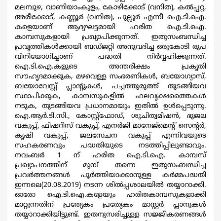
മലമ്പുഴ, വാണിയാംകുളം, കോഴിക്കോട് (വനിത), കല്‍പ്പറ്റ,
അരീക്കോട്, കണ്ണൂര്‍ (വനിത), പുല്ലൂര്‍ എന്നീ ഐ.ടി.ഐ.
കളെയാണ് ആദ്യഘട്ടമായി ഹരിത ഐ.ടി.ഐ.
കാമ്പസുകളായി പ്രഖ്യാപിക്കുന്നത്. ഇതുസംബന്ധിച്ച
പ്രവൃത്തികള്‍ക്കായി ബഡ്ജറ്റി അനുവദിച്ച ഒരുകോടി രൂപ
വിനിയോഗിച്ചാണ് പദ്ധതി നിര്‍വ്വഹിക്കുന്നത്.
ഐ.ടി.ഐ.കളുടെ അന്തരീക്ഷം പ്രകൃതി
സൗഹൃദമാക്കുക, മഴവെള്ള സംഭരണികള്‍, ബയോഗ്യാസ്,
ബയോവേസ്റ്റ് പ്ലാന്‍റുകള്‍, പച്ചത്തുരുത്ത് തുടങ്ങിയവ
സ്ഥാപിക്കുക, കാമ്പസുകളില്‍ ഫലവൃക്ഷത്തൈകള്‍
നടുക, തുടങ്ങിയവ പ്രധാനമായും ഇതില്‍ ഉള്‍പ്പെടുന്നു.
ഐ.ആര്‍.ടി.സി., കോസ്റ്റ്ഫോഡ്, ശുചിത്വമിഷന്‍, ഭൂജല
വകുപ്പ്, ഫിഷറീസ് വകുപ്പ്, എനര്‍ജി മാനേജ്മെന്‍റ് സെന്‍റര്‍,
കൃഷി വകുപ്പ്, ജലസേചന വകുപ്പ് എന്നിവയുടെ
സഹകരണവും പദ്ധതിയുടെ നടത്തിപ്പിലുണ്ടാവും.
നവംബര്‍ 1 ന് ഹരിത ഐ.ടി.ഐ. കാമ്പസ്
പ്രഖ്യാപനത്തിന് മുമ്പ് തന്നെ ഇതുസംബന്ധിച്ച
പ്രവര്‍ത്തനങ്ങള്‍ പൂര്‍ത്തിയാക്കാനുള്ള കര്‍മ്മപദ്ധതി
ഇന്നലെ(20.08.2019) നടന്ന ശില്‍പ്പശാലയില്‍ തയ്യാറാക്കി.
ഓരോ ഐ.ടി.ഐ.കളേയും ഹരിതകാമ്പസുകളാക്കി
മാറ്റുന്നതിന് പ്രത്യേകം പ്രത്യേകം മാസ്റ്റര്‍ പ്ലാനുകള്‍
തയ്യാറാക്കിയിട്ടുണ്ട്. ഇതനുസരിച്ചുള്ള സജ്ജീകരണങ്ങള്‍