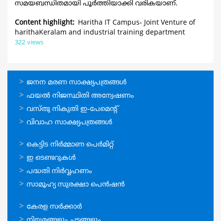
സമയബന്ധിതമായി പൂര്‍ത്തിയാക്കി വരികയാണ്.
Content highlight
Haritha IT Campus- Joint Venture of
harithaKeralam and industrial training department
322 views
ഓണ്‍ലൈന്‍
ജനന മരണ സാക്ഷ്യപത്രങ്ങള്‍
സേവനങ്ങള്‍
ഫയല്‍ നിജസ്ഥിതി അന്വേഷണം
വസ്തു നികുതി ഇ-പേമെന്റ്
വിവാഹ സാക്ഷ്യപത്രങ്ങള്‍
ഓണ്‍ലൈന്‍
കെട്ടിട നിര്‍മ്മാണ പെര്‍മിറ്റ്‌
സേവനങ്ങള്‍
ഇ ടെണ്ടറുകള്‍
പദ്ധതി നിര്‍വ്വഹണം
സാമൂഹ്യ സുരക്ഷാ പെന്‍ഷന്‍
ഉപയോഗപ്രദമായ
കേരള സര്‍ക്കാര്‍
കണ്ണികള്‍
നിയമങ്ങളും ചട്ടങ്ങളും