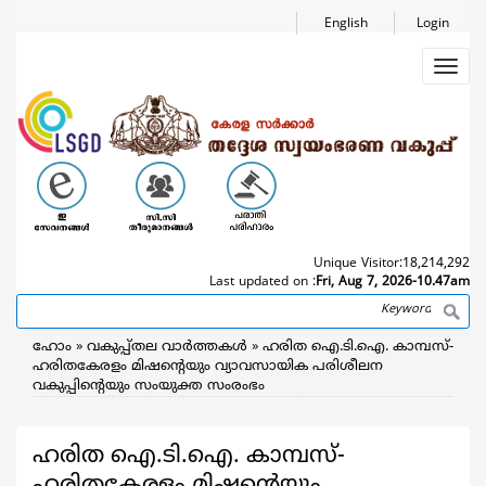
Skip
English
Login
to
main
Toggl
content
navig
Unique Visitor:
18,214,292
Last updated on :
Fri, Aug 7, 2026-10.47am
Search
Breadcrumb
ഹോം
വകുപ്പ്തല വാര്‍ത്തകള്‍
ഹരിത ഐ.ടി.ഐ. കാമ്പസ്-
ഹരിതകേരളം മിഷന്‍റെയും വ്യാവസായിക പരിശീലന
വകുപ്പിന്‍റെയും സംയുക്ത സംരംഭം
ഹരിത ഐ.ടി.ഐ. കാമ്പസ്-
ഹരിതകേരളം മിഷന്‍റെയും