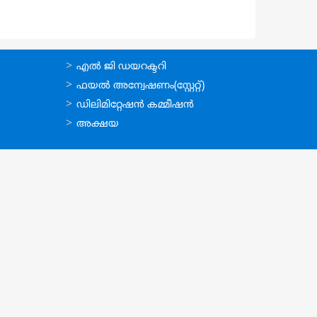
ഉപയോഗപ്രദമായ
എല്‍ ജി ഡയറക്ടറി
കണ്ണികള്‍
ഫയല്‍ അന്വേഷണം(സ്റ്റേറ്റ്)
ഡിലിമിറ്റേഷന്‍ കമ്മീഷന്‍
അക്ഷയ