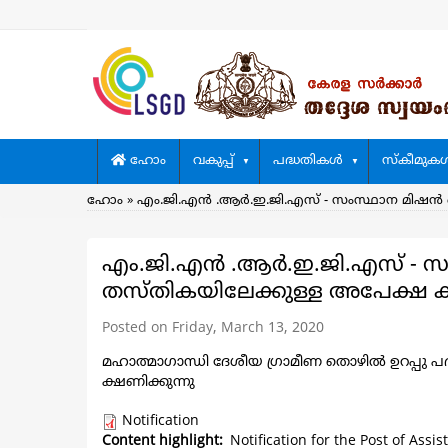
Skip
to
main
content
Main
ഹോം
വകുപ്പ്
പദ്ധതികള്‍
സ്കീമുകള്
navigation
Breadcrumb
ഹോം
എം.ജി.എന്‍ .ആര്‍.ഇ.ജി.എസ് - സംസ്ഥാന മിഷന്
എം.ജി.എന്‍ .ആര്‍.ഇ.ജി.എസ് - 
തസ്തികയിലേക്കുള്ള അപേക്ഷ ക്
Posted on Friday, March 13, 2020
മഹാത്മാഗാന്ധി ദേശീയ ഗ്രാമീണ തൊഴില്‍ ഉറപ്പു
ക്ഷണിക്കുന്നു
Notification
Content highlight
Notification for the Post of Assi