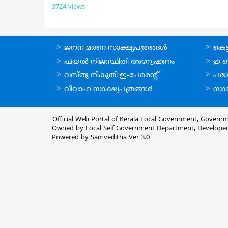
3724 views
ഓണ്‍ലൈന്‍
ഓണ്‍
ജനന മരണ സാക്ഷ്യപത്രങ്ങള്‍
കെട്ട
സേവനങ്ങള്‍
സേവനങ
ഫയല്‍ നിജസ്ഥിതി അന്വേഷണം
ഇ ട
വസ്തു നികുതി ഇ-പേമെന്റ്
പദ്ധ
വിവാഹ സാക്ഷ്യപത്രങ്ങള്‍
സാമ
Official Web Portal of Kerala Local Government, Governm
Owned by Local Self Government Department, Develope
Powered by Samveditha Ver 3.0