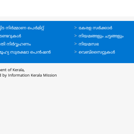
ലൈന്‍
ഉപയോഗപ്രദമായ
ിട നിര്‍മ്മാണ പെര്‍മിറ്റ്‌
കേരള സര്‍ക്കാര്‍
്ങള്‍
കണ്ണികള്‍
െണ്ടറുകള്‍
നിയമങ്ങളും ചട്ടങ്ങളും
തി നിര്‍വ്വഹണം
നിയമസഭ
ൂഹ്യ സുരക്ഷാ പെന്‍ഷന്‍
വെബ്സൈറ്റുകള്‍
ent of Kerala,
d by
Information Kerala Mission