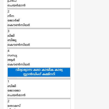
പ്രദീപ്
ചെയര്‍മാന്‍
2
നീന
ജോർജ്‌
കൌൺസിലർ
3
ലിജി
ബിജു
കൌൺസിലർ
4
സന്ധ്യ
ആര്‍
കൌൺസിലർ
വിദ്യാഭ്യാസ കലാ കായിക കാര്യ
സ്റ്റാന്‍ഡിംഗ് കമ്മിററി
1
ബിജി
ജോജോ
ചെയര്‍മാന്‍
2
തോമസ്