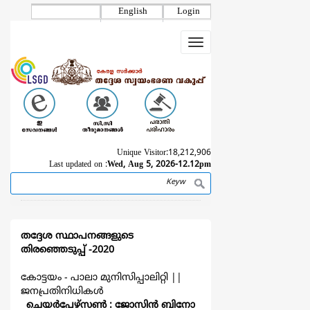
Skip
English
Login
to
main
Toggle
content
navigation
Unique Visitor:
18,212,906
Last updated on :
Wed, Aug 5, 2026-12.12pm
Search
Breadcrumb
തദ്ദേശ സ്ഥാപനങ്ങളുടെ
തിരഞ്ഞെടുപ്പ്‌ -2020
കോട്ടയം - പാലാ മുനിസിപ്പാലിറ്റി
||
ജനപ്രതിനിധികള്‍
ചെയര്‍പേഴ്സണ്‍ : ജോസിൻ ബിനോ