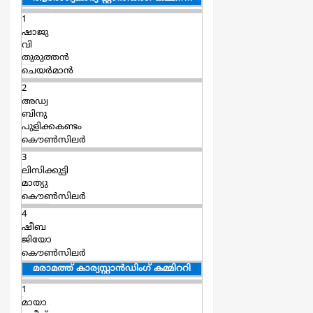
1
ഷാജു
വി
തുരുത്തൻ
ചെയര്‍മാന്‍
2
അഡ്വ
ബിനു
പുളിക്കകണ്ടം
കൌൺസിലർ
3
ലിസിക്കുട്ടി
മാത്യു
കൌൺസിലർ
4
ഷീബ
ജിയോ
കൌൺസിലർ
മരാമത്ത് കാര്യസ്റ്റാന്‍ഡിംഗ് കമ്മിററി
1
മായാ