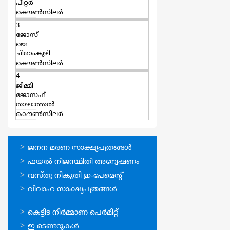
പീറ്റർ
കൌൺസിലർ
3
ജോസ്
ജെ
ചീരാംകുഴി
കൌൺസിലർ
4
ജിമ്മി
ജോസഫ്
താഴത്തേല്‍
കൌൺസിലർ
ഓണ്‍ലൈന്‍
ജനന മരണ സാക്ഷ്യപത്രങ്ങള്‍
സേവനങ്ങള്‍
ഫയല്‍ നിജസ്ഥിതി അന്വേഷണം
വസ്തു നികുതി ഇ-പേമെന്റ്
വിവാഹ സാക്ഷ്യപത്രങ്ങള്‍
ഓണ്‍ലൈന്‍
കെട്ടിട നിര്‍മ്മാണ പെര്‍മിറ്റ്‌
സേവനങ്ങള്‍
ഇ ടെണ്ടറുകള്‍