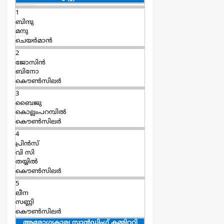
1
ബിന്ദു
മനു
ചെയര്‍മാന്‍
2
ജോസിൻ
ബിനോ
കൌൺസിലർ
3
ബൈജു
കൊല്ലംപറമ്പില്‍
കൌൺസിലർ
4
പ്രിന്‍സ്
വി സി
തയ്യില്‍
കൌൺസിലർ
5
ലീന
സണ്ണി
കൌൺസിലർ
ആരോഗ്യകാര്യ സ്റ്റാന്‍ഡിംഗ് കമ്മിററി