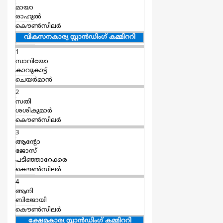
മായാ
രാഹുല്‍
കൌൺസിലർ
വികസനകാര്യ സ്റ്റാന്‍ഡിംഗ് കമ്മിററി
1
സാവിയോ
കാവുകാട്ട്
ചെയര്‍മാന്‍
2
സതി
ശശികുമാര്‍
കൌൺസിലർ
3
ആന്‍റോ
ജോസ്
പടിഞ്ഞാറേക്കര
കൌൺസിലർ
4
ആനി
ബിജോയി
കൌൺസിലർ
ക്ഷേമകാര്യ സ്റ്റാന്‍ഡിംഗ് കമ്മിററി