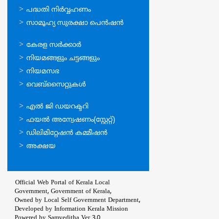
പദ്ധതി നിര്‍വ്വഹണം
സാമൂഹ്യ സുരക്ഷാ പെന്‍ഷന്‍
ഉപയോഗപ്രദമായ
കേരള സര്‍ക്കാര്‍
കണ്ണികള്‍
നിയമങ്ങളും ചട്ടങ്ങളും
നിയമസഭ
വെബ്സൈറ്റുകള്‍
ഉപയോഗപ്രദമായ
എല്‍ ജി ഡയറക്ടറി
കണ്ണികള്‍
ഫയല്‍ അന്വേഷണം(സ്റ്റേറ്റ്)
ഡിലിമിറ്റേഷന്‍ കമ്മീഷന്‍
അക്ഷയ
Official Web Portal of Kerala Local
Government, Government of Kerala,
Owned by Local Self Government Department,
Developed by
Information Kerala Mission
Powered by Samveditha Ver 3.0