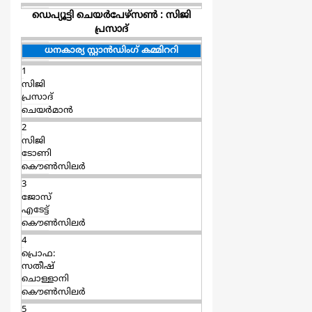
ഡെപ്യൂട്ടി ചെയര്‍പേഴ്സണ്‍ : സിജി
പ്രസാദ്
ധനകാര്യ സ്റ്റാന്‍ഡിംഗ് കമ്മിററി
1
സിജി
പ്രസാദ്
ചെയര്‍മാന്‍
2
സിജി
ടോണി
കൌൺസിലർ
3
ജോസ്
എടേട്ട്
കൌൺസിലർ
4
പ്രൊഫ:
സതീഷ്
ചൊള്ളാനി
കൌൺസിലർ
5