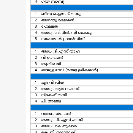
4
ഗീത ബാബു
1
ബിനു ഐസക് രാജു
2
അനന്തു രമേശൻ
3
ഹേമലത
4
അഡ്വ. ബിപിന്‍. സി ബാബു
5
സജിമോള്‍ ഫ്രാന്‍സിസ്
1
അഡ്വ. ടി.എസ് താഹ
2
വി ഉത്തമന്‍
3
ആതിര ജി
4
മഞ്ജുള ദേവി (മഞ്ജു ശ്രീകുമാര്‍)
1
എം വി പ്രിയ
2
അഡ്വ. ആര്‍ റിയാസ്
3
നികേഷ് തമ്പി
4
പി. അഞ്ജു
1
വത്സല മോഹന്‍
2
അഡ്വ. പി. എസ് ഷാജി
3
അഡ്വ. കെ തുഷാര
4
കെ. ജി. സന്തോഷ്