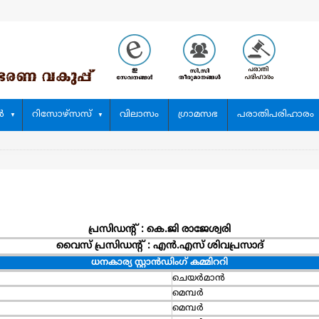
‍
റിസോഴ്സസ്
വിലാസം
ഗ്രാമസഭ
പരാതിപരിഹാരം
പ്രസിഡന്റ് : കെ.ജി രാജേശ്വരി
വൈസ് പ്രസിഡന്റ്‌ : എന്‍.എസ് ശിവപ്രസാദ്
ധനകാര്യ സ്റ്റാന്‍ഡിംഗ് കമ്മിററി
ചെയര്‍മാന്‍
മെമ്പര്‍
മെമ്പര്‍