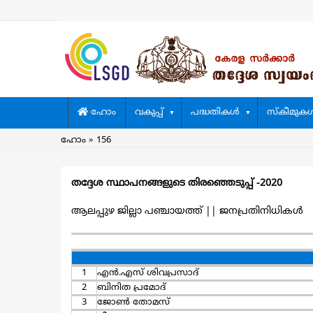
Skip
to
main
content
Main
ഹോം
വകുപ്പ്
പദ്ധതികള്‍
സ്കീമുകള്
navigation
Breadcrumb
ഹോം
156
തദ്ദേശ സ്ഥാപനങ്ങളുടെ തിരഞ്ഞെടുപ്പ്‌ -2020
ആലപ്പുഴ ജില്ലാ പഞ്ചായത്ത്
||
ജനപ്രതിനിധികള്‍
1
എന്‍.എസ് ശിവപ്രസാദ്
2
ബിനിത പ്രമോദ്
3
ജോണ്‍ തോമസ്