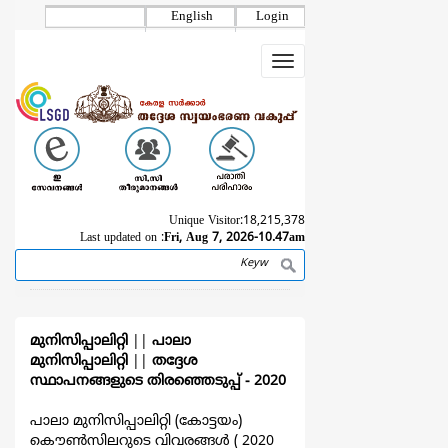
Skip
English
Login
to
main
Toggle
content
navigation
Unique Visitor:
18,215,378
Last updated on :
Fri, Aug 7, 2026-10.47am
Search
Breadcrumb
മുനിസിപ്പാലിറ്റി
||
പാലാ
മുനിസിപ്പാലിറ്റി
||
തദ്ദേശ
സ്ഥാപനങ്ങളുടെ തിരഞ്ഞെടുപ്പ്‌ - 2020
പാലാ മുനിസിപ്പാലിറ്റി (കോട്ടയം)
കൌൺസിലറുടെ വിവരങ്ങള്‍ ( 2020