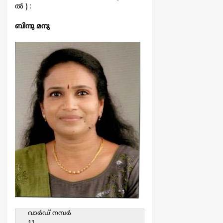
ല്‍ ) :
ബിന്ദു മനു
വാര്‍ഡ്‌ നമ്പര്‍