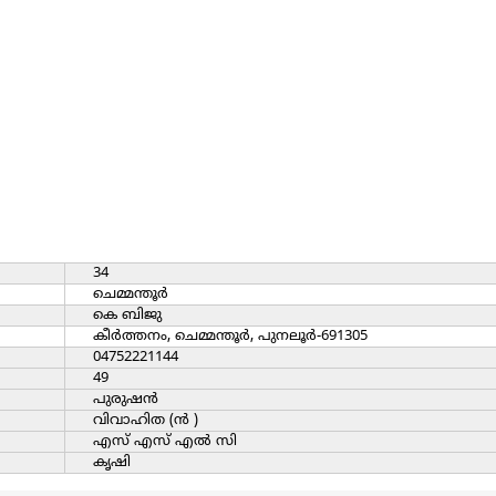
34
ചെമ്മന്തൂര്‍
കെ ബിജു
കീര്‍ത്തനം, ചെമ്മന്തൂര്‍, പുനലൂര്‍-691305
04752221144
49
പുരുഷന്‍
വിവാഹിത (ന്‍ )
എസ് എസ് എല്‍ സി
കൃഷി