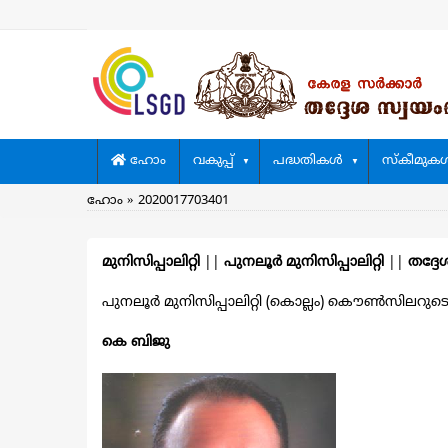
Skip
to
main
content
Main
ഹോം
വകുപ്പ്
പദ്ധതികള്‍
സ്കീമുകള്
navigation
Breadcrumb
ഹോം
2020017703401
മുനിസിപ്പാലിറ്റി
||
പുനലൂര്‍ മുനിസിപ്പാലിറ്റി
||
തദ്ദേ
പുനലൂര്‍ മുനിസിപ്പാലിറ്റി (കൊല്ലം) കൌൺസിലറുടെ വി
കെ ബിജു