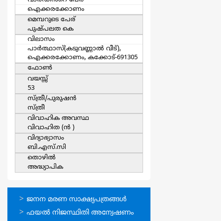
വാര്‍ഡിൻറെ പേര്
ഐക്കരക്കോണം
മെമ്പറുടെ പേര്
പുഷ്പലത കെ
വിലാസം
പാര്‍ത്ഥാസ്(കടുവണ്ണാല്‍ വീട്),
ഐക്കരക്കോണം, കക്കോട്-691305
ഫോൺ
വയസ്സ്
53
സ്ത്രീ/പുരുഷന്‍
സ്ത്രീ
വിവാഹിക അവസ്ഥ
വിവാഹിത (ന്‍ )
വിദ്യാഭ്യാസം
ബി.എസ്.സി
തൊഴില്‍
അദ്ധ്യാപിക
ഓണ്‍ലൈന്‍
ജനന മരണ സാക്ഷ്യപത്രങ്ങള്‍
സേവനങ്ങള്‍
ഫയല്‍ നിജസ്ഥിതി അന്വേഷണം