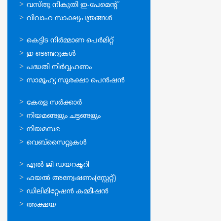
വസ്തു നികുതി ഇ-പേമെന്റ്
വിവാഹ സാക്ഷ്യപത്രങ്ങള്‍
ഓണ്‍ലൈന്‍
കെട്ടിട നിര്‍മ്മാണ പെര്‍മിറ്റ്‌
സേവനങ്ങള്‍
ഇ ടെണ്ടറുകള്‍
പദ്ധതി നിര്‍വ്വഹണം
സാമൂഹ്യ സുരക്ഷാ പെന്‍ഷന്‍
ഉപയോഗപ്രദമായ
കേരള സര്‍ക്കാര്‍
കണ്ണികള്‍
നിയമങ്ങളും ചട്ടങ്ങളും
നിയമസഭ
വെബ്സൈറ്റുകള്‍
ഉപയോഗപ്രദമായ
എല്‍ ജി ഡയറക്ടറി
കണ്ണികള്‍
ഫയല്‍ അന്വേഷണം(സ്റ്റേറ്റ്)
ഡിലിമിറ്റേഷന്‍ കമ്മീഷന്‍
അക്ഷയ