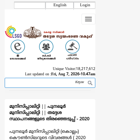
Skip
English
Login
to
main
Toggle
content
navigation
Unique Visitor:
18,217,612
Last updated on :
Fri, Aug 7, 2026-10.47am
Search
Breadcrumb
മുനിസിപ്പാലിറ്റി
||
പുനലൂര്‍
മുനിസിപ്പാലിറ്റി
||
തദ്ദേശ
സ്ഥാപനങ്ങളുടെ തിരഞ്ഞെടുപ്പ്‌ - 2020
പുനലൂര്‍ മുനിസിപ്പാലിറ്റി (കൊല്ലം)
കൌൺസിലറുടെ വിവരങ്ങള്‍ ( 2020