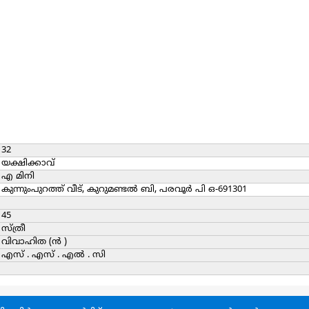
32
യക്ഷിക്കാവ്
എ മിനി
കുന്നുംപുറത്ത് വീട്, കുറുമണ്ടല്‍ ബി, പരവൂര്‍ പി ഒ-691301
45
സ്ത്രീ
വിവാഹിത (ന്‍ )
എസ് . എസ് . എല്‍ . സി