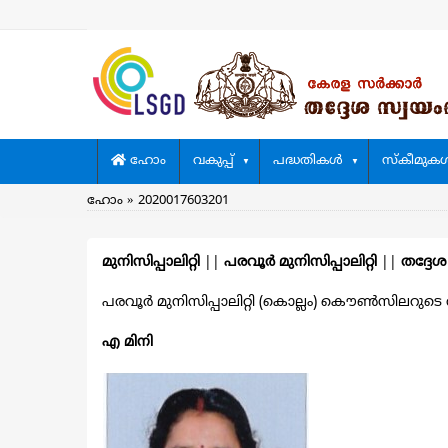
Skip
to
main
content
Main
ഹോം
വകുപ്പ്
പദ്ധതികള്‍
സ്കീമുകള്
navigation
Breadcrumb
ഹോം
2020017603201
മുനിസിപ്പാലിറ്റി
||
പരവൂര്‍ മുനിസിപ്പാലിറ്റി
||
തദ്ദേശ
പരവൂര്‍ മുനിസിപ്പാലിറ്റി (കൊല്ലം) കൌൺസിലറുടെ വിവ
എ മിനി