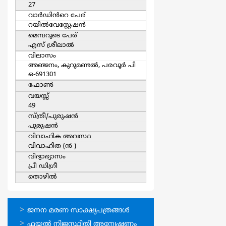
27
വാര്‍ഡിൻറെ പേര്
റയില്‍വേസ്റ്റേഷന്‍
മെമ്പറുടെ പേര്
എസ് ശ്രീലാല്‍
വിലാസം
അഞ്ജനം, കുറുമണ്ടല്‍, പരവൂര്‍ പി
ഒ-691301
ഫോൺ
വയസ്സ്
49
സ്ത്രീ/പുരുഷന്‍
പുരുഷന്‍
വിവാഹിക അവസ്ഥ
വിവാഹിത (ന്‍ )
വിദ്യാഭ്യാസം
പ്രീ ഡിഗ്രീ
തൊഴില്‍
ഓണ്‍ലൈന്‍
ജനന മരണ സാക്ഷ്യപത്രങ്ങള്‍
സേവനങ്ങള്‍
ഫയല്‍ നിജസ്ഥിതി അന്വേഷണം