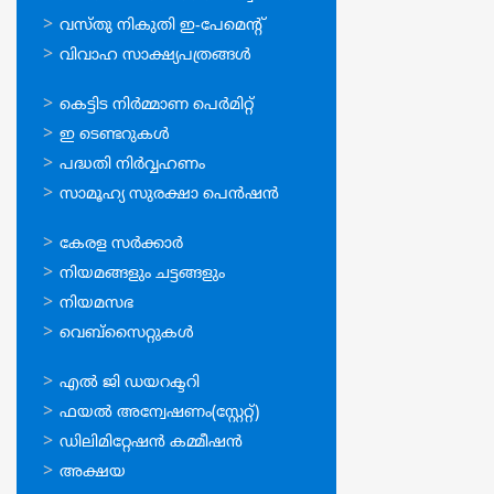
വസ്തു നികുതി ഇ-പേമെന്റ്
വിവാഹ സാക്ഷ്യപത്രങ്ങള്‍
ഓണ്‍ലൈന്‍
കെട്ടിട നിര്‍മ്മാണ പെര്‍മിറ്റ്‌
സേവനങ്ങള്‍
ഇ ടെണ്ടറുകള്‍
പദ്ധതി നിര്‍വ്വഹണം
സാമൂഹ്യ സുരക്ഷാ പെന്‍ഷന്‍
ഉപയോഗപ്രദമായ
കേരള സര്‍ക്കാര്‍
കണ്ണികള്‍
നിയമങ്ങളും ചട്ടങ്ങളും
നിയമസഭ
വെബ്സൈറ്റുകള്‍
ഉപയോഗപ്രദമായ
എല്‍ ജി ഡയറക്ടറി
കണ്ണികള്‍
ഫയല്‍ അന്വേഷണം(സ്റ്റേറ്റ്)
ഡിലിമിറ്റേഷന്‍ കമ്മീഷന്‍
അക്ഷയ