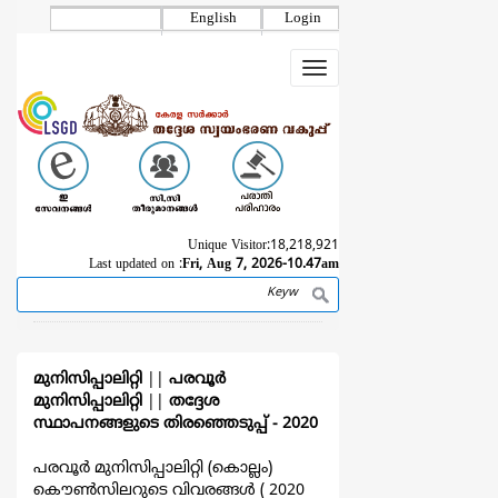
Skip
English
Login
to
main
Toggle
content
navigation
Unique Visitor:
18,218,921
Last updated on :
Fri, Aug 7, 2026-10.47am
Search
Breadcrumb
മുനിസിപ്പാലിറ്റി
||
പരവൂര്‍
മുനിസിപ്പാലിറ്റി
||
തദ്ദേശ
സ്ഥാപനങ്ങളുടെ തിരഞ്ഞെടുപ്പ്‌ - 2020
പരവൂര്‍ മുനിസിപ്പാലിറ്റി (കൊല്ലം)
കൌൺസിലറുടെ വിവരങ്ങള്‍ ( 2020