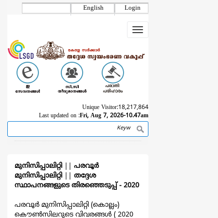
Skip
English
Login
to
main
Toggle
content
navigation
Unique Visitor:
18,217,864
Last updated on :
Fri, Aug 7, 2026-10.47am
Search
Breadcrumb
മുനിസിപ്പാലിറ്റി
||
പരവൂര്‍
മുനിസിപ്പാലിറ്റി
||
തദ്ദേശ
സ്ഥാപനങ്ങളുടെ തിരഞ്ഞെടുപ്പ്‌ - 2020
പരവൂര്‍ മുനിസിപ്പാലിറ്റി (കൊല്ലം)
കൌൺസിലറുടെ വിവരങ്ങള്‍ ( 2020