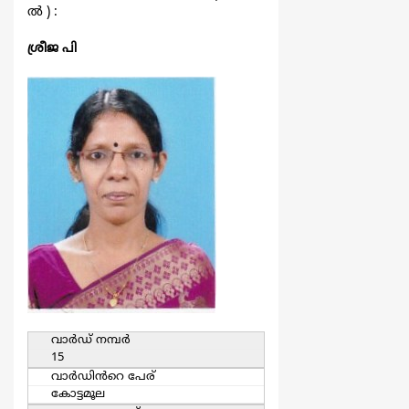
ല്‍ ) :
ശ്രീജ പി
വാര്‍ഡ്‌ നമ്പര്‍
15
വാര്‍ഡിൻറെ പേര്
കോട്ടമൂല