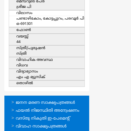
മെമ്പറുടെ പേര്
ശ്രീജ പി
വിലാസം
പണ്ടാഴികോം, കോട്ടപ്പുറം, പരവൂര്‍ പി
ഒ-691301
ഫോൺ
വയസ്സ്
44
സ്ത്രീ/പുരുഷന്‍
സ്ത്രീ
വിവാഹിക അവസ്ഥ
വിധവ
വിദ്യാഭ്യാസം
എം എ മ്യൂസിക്‌
തൊഴില്‍
ഓണ്‍ലൈന്‍
ജനന മരണ സാക്ഷ്യപത്രങ്ങള്‍
സേവനങ്ങള്‍
ഫയല്‍ നിജസ്ഥിതി അന്വേഷണം
വസ്തു നികുതി ഇ-പേമെന്റ്
വിവാഹ സാക്ഷ്യപത്രങ്ങള്‍