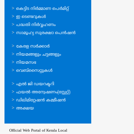
ഓണ്‍ലൈന്‍
കെട്ടിട നിര്‍മ്മാണ പെര്‍മിറ്റ്‌
സേവനങ്ങള്‍
ഇ ടെണ്ടറുകള്‍
പദ്ധതി നിര്‍വ്വഹണം
സാമൂഹ്യ സുരക്ഷാ പെന്‍ഷന്‍
ഉപയോഗപ്രദമായ
കേരള സര്‍ക്കാര്‍
കണ്ണികള്‍
നിയമങ്ങളും ചട്ടങ്ങളും
നിയമസഭ
വെബ്സൈറ്റുകള്‍
ഉപയോഗപ്രദമായ
എല്‍ ജി ഡയറക്ടറി
കണ്ണികള്‍
ഫയല്‍ അന്വേഷണം(സ്റ്റേറ്റ്)
ഡിലിമിറ്റേഷന്‍ കമ്മീഷന്‍
അക്ഷയ
Official Web Portal of Kerala Local