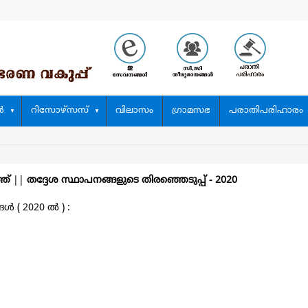
‍
റിസോഴ്സസ്
വിലാസം
ഗ്രാമസഭ
പരാതിപരിഹാരം
്ത്
||
തദ്ദേശ സ്ഥാപനങ്ങളുടെ തിരഞ്ഞെടുപ്പ്‌ - 2020
 ( 2020 ല്‍ ) :