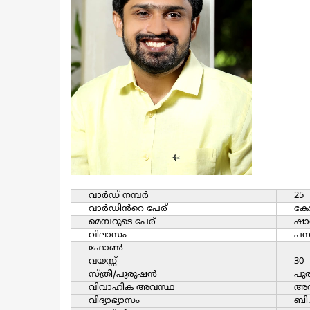
വാര്‍ഡ്‌ നമ്പര്‍
25
വാര്‍ഡിൻറെ പേര്
കോട
മെമ്പറുടെ പേര്
ഷാ
വിലാസം
പനക
ഫോൺ
വയസ്സ്
30
സ്ത്രീ/പുരുഷന്‍
പുര
വിവാഹിക അവസ്ഥ
അവി
വിദ്യാഭ്യാസം
ബി.