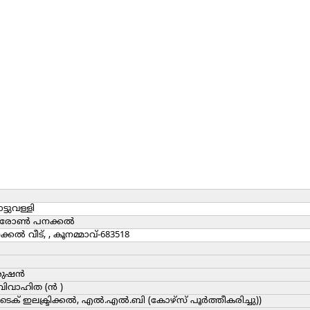
്ടുവള്ളി
രോണ്‍ പനക്കല്‍
്കല്‍ വീട്, , കൂനമ്മാവ്-683518
ുഷന്‍
വാഹിത (ന്‍ )
ടെക് ഇലക്ട്രിക്കല്‍, എല്‍.എല്‍.ബി (കോഴ്സ് പൂര്‍ത്തീകരിച്ചു))