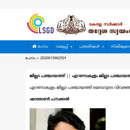
Skip
to
main
content
Main
ഹോം
വകുപ്പ്
പദ്ധതികള്‍
സ്കീമുകള്
navigation
Breadcrumb
ഹോം
2020015902501
ജില്ലാ പഞ്ചായത്ത്
||
എറണാകുളം ജില്ലാ പഞ്ചായത
എറണാകുളം ജില്ലാ പഞ്ചായത്ത് മെമ്പറുടെ വിവരങ്ങള്‍
ഷാരോണ്‍ പനക്കല്‍