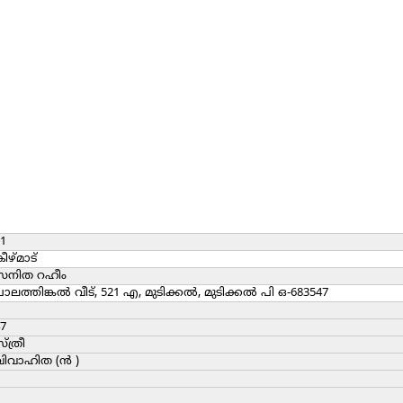
1
ീഴ്മാട്
സനിത റഹീം
ാലത്തിങ്കൽ വീട്, 521 എ, മുടിക്കൽ, മുടിക്കൽ പി ഒ-683547
7
്ത്രീ
ിവാഹിത (ന്‍ )