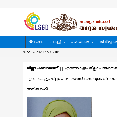
Skip
to
main
content
Main
ഹോം
വകുപ്പ്
പദ്ധതികള്‍
സ്കീമുകള്
navigation
Breadcrumb
ഹോം
2020015902101
ജില്ലാ പഞ്ചായത്ത്
||
എറണാകുളം ജില്ലാ പഞ്ചായത
എറണാകുളം ജില്ലാ പഞ്ചായത്ത് മെമ്പറുടെ വിവരങ്ങള്‍
സനിത റഹീം