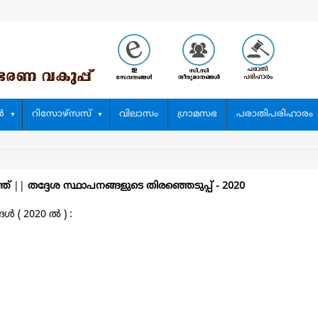
‍
റിസോഴ്സസ്
വിലാസം
ഗ്രാമസഭ
പരാതിപരിഹാരം
്ത്
||
തദ്ദേശ സ്ഥാപനങ്ങളുടെ തിരഞ്ഞെടുപ്പ്‌ - 2020
 ( 2020 ല്‍ ) :