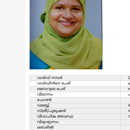
വാര്‍ഡ്‌ നമ്പര്‍
2
വാര്‍ഡിൻറെ പേര്
ക
മെമ്പറുടെ പേര്
വിലാസം
പ
ഫോൺ
വയസ്സ്
4
സ്ത്രീ/പുരുഷന്‍
സ
വിവാഹിക അവസ്ഥ
വ
വിദ്യാഭ്യാസം
തൊഴില്‍