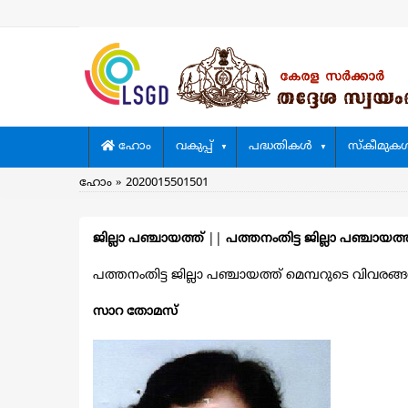
Skip
to
main
content
Main
ഹോം
വകുപ്പ്
പദ്ധതികള്‍
സ്കീമുകള്
navigation
Breadcrumb
ഹോം
2020015501501
ജില്ലാ പഞ്ചായത്ത്
||
പത്തനംതിട്ട ജില്ലാ പഞ്ചായത്
പത്തനംതിട്ട ജില്ലാ പഞ്ചായത്ത് മെമ്പറുടെ വിവരങ്ങള്‍
സാറ തോമസ്‌