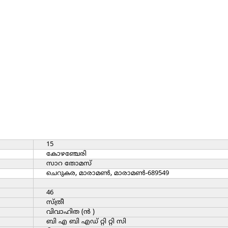
15
കോഴഞ്ചേരി
സാറ തോമസ്‌
ചെറുകര, മാരാമണ്‍, മാരാമണ്‍-689549
46
സ്ത്രീ
വിവാഹിത (ന്‍ )
ബി എ ബി എഡ്‌ റ്റി റ്റി സി