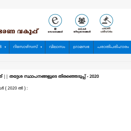
‍
റിസോഴ്സസ്
വിലാസം
ഗ്രാമസഭ
പരാതിപരിഹാരം
ത്
||
തദ്ദേശ സ്ഥാപനങ്ങളുടെ തിരഞ്ഞെടുപ്പ്‌ - 2020
 ( 2020 ല്‍ ) :