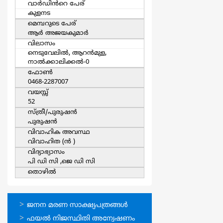
വാര്‍ഡിൻറെ പേര്
കുളനട
മെമ്പറുടെ പേര്
ആര്‍ അജയകുമാര്‍
വിലാസം
നെടുവേലില്‍, ആറന്‍മുള,
നാല്‍ക്കാലിക്കല്‍-0
ഫോൺ
0468-2287007
വയസ്സ്
52
സ്ത്രീ/പുരുഷന്‍
പുരുഷന്‍
വിവാഹിക അവസ്ഥ
വിവാഹിത (ന്‍ )
വിദ്യാഭ്യാസം
പി ഡി സി ,ജെ ഡി സി
തൊഴില്‍
ഓണ്‍ലൈന്‍
ജനന മരണ സാക്ഷ്യപത്രങ്ങള്‍
സേവനങ്ങള്‍
ഫയല്‍ നിജസ്ഥിതി അന്വേഷണം