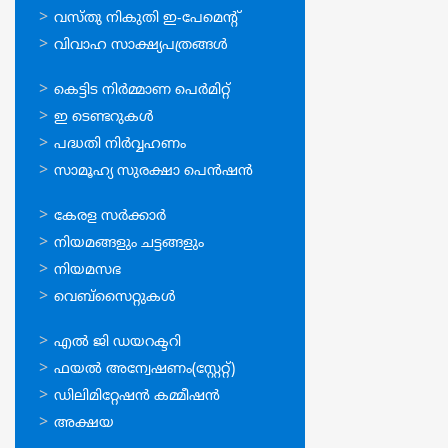
വസ്തു നികുതി ഇ-പേമെന്റ്
വിവാഹ സാക്ഷ്യപത്രങ്ങള്‍
ഓണ്‍ലൈന്‍
കെട്ടിട നിര്‍മ്മാണ പെര്‍മിറ്റ്‌
സേവനങ്ങള്‍
ഇ ടെണ്ടറുകള്‍
പദ്ധതി നിര്‍വ്വഹണം
സാമൂഹ്യ സുരക്ഷാ പെന്‍ഷന്‍
ഉപയോഗപ്രദമായ
കേരള സര്‍ക്കാര്‍
കണ്ണികള്‍
നിയമങ്ങളും ചട്ടങ്ങളും
നിയമസഭ
വെബ്സൈറ്റുകള്‍
ഉപയോഗപ്രദമായ
എല്‍ ജി ഡയറക്ടറി
കണ്ണികള്‍
ഫയല്‍ അന്വേഷണം(സ്റ്റേറ്റ്)
ഡിലിമിറ്റേഷന്‍ കമ്മീഷന്‍
അക്ഷയ