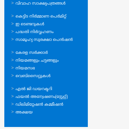
വിവാഹ സാക്ഷ്യപത്രങ്ങള്‍
ഓണ്‍ലൈന്‍
കെട്ടിട നിര്‍മ്മാണ പെര്‍മിറ്റ്‌
സേവനങ്ങള്‍
ഇ ടെണ്ടറുകള്‍
പദ്ധതി നിര്‍വ്വഹണം
സാമൂഹ്യ സുരക്ഷാ പെന്‍ഷന്‍
ഉപയോഗപ്രദമായ
കേരള സര്‍ക്കാര്‍
കണ്ണികള്‍
നിയമങ്ങളും ചട്ടങ്ങളും
നിയമസഭ
വെബ്സൈറ്റുകള്‍
ഉപയോഗപ്രദമായ
എല്‍ ജി ഡയറക്ടറി
കണ്ണികള്‍
ഫയല്‍ അന്വേഷണം(സ്റ്റേറ്റ്)
ഡിലിമിറ്റേഷന്‍ കമ്മീഷന്‍
അക്ഷയ