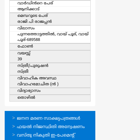
വാര്‍ഡിൻറെ പേര്
ആനിക്കാട്
മെമ്പറുടെ പേര്
രാജി പി രാജപ്പന്‍
വിലാസം
പുന്നത്തോട്ടത്തില്‍, വായ് പൂര്, വായ്
പൂര്-689588
ഫോൺ
വയസ്സ്
39
സ്ത്രീ/പുരുഷന്‍
സ്ത്രീ
വിവാഹിക അവസ്ഥ
വിവാഹമോചിത (ന്‍ )
വിദ്യാഭ്യാസം
തൊഴില്‍
ഓണ്‍ലൈന്‍
ജനന മരണ സാക്ഷ്യപത്രങ്ങള്‍
സേവനങ്ങള്‍
ഫയല്‍ നിജസ്ഥിതി അന്വേഷണം
വസ്തു നികുതി ഇ-പേമെന്റ്