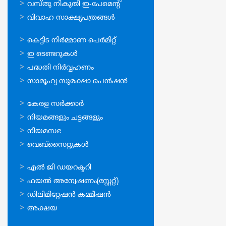
വസ്തു നികുതി ഇ-പേമെന്റ്
വിവാഹ സാക്ഷ്യപത്രങ്ങള്‍
ഓണ്‍ലൈന്‍
കെട്ടിട നിര്‍മ്മാണ പെര്‍മിറ്റ്‌
സേവനങ്ങള്‍
ഇ ടെണ്ടറുകള്‍
പദ്ധതി നിര്‍വ്വഹണം
സാമൂഹ്യ സുരക്ഷാ പെന്‍ഷന്‍
ഉപയോഗപ്രദമായ
കേരള സര്‍ക്കാര്‍
കണ്ണികള്‍
നിയമങ്ങളും ചട്ടങ്ങളും
നിയമസഭ
വെബ്സൈറ്റുകള്‍
ഉപയോഗപ്രദമായ
എല്‍ ജി ഡയറക്ടറി
കണ്ണികള്‍
ഫയല്‍ അന്വേഷണം(സ്റ്റേറ്റ്)
ഡിലിമിറ്റേഷന്‍ കമ്മീഷന്‍
അക്ഷയ