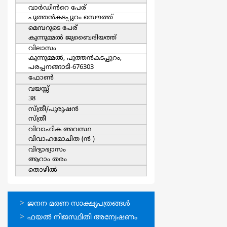
വാര്‍ഡിൻറെ പേര്
പുത്തന്‍കടപ്പുറം സൌത്ത്
മെമ്പറുടെ പേര്
കുന്നുമ്മല്‍ ജുബൈരിയത്ത്
വിലാസം
കുന്നുമ്മല്‍, പുത്തന്‍കടപ്പുറം,
പരപ്പനങ്ങാടി-676303
ഫോൺ
വയസ്സ്
38
സ്ത്രീ/പുരുഷന്‍
സ്ത്രീ
വിവാഹിക അവസ്ഥ
വിവാഹമോചിത (ന്‍ )
വിദ്യാഭ്യാസം
ആറാം തരം
തൊഴില്‍
ഓണ്‍ലൈന്‍
ജനന മരണ സാക്ഷ്യപത്രങ്ങള്‍
സേവനങ്ങള്‍
ഫയല്‍ നിജസ്ഥിതി അന്വേഷണം