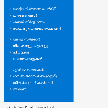
ഓണ്‍ലൈന്‍
കെട്ടിട നിര്‍മ്മാണ പെര്‍മിറ്റ്‌
സേവനങ്ങള്‍
ഇ ടെണ്ടറുകള്‍
പദ്ധതി നിര്‍വ്വഹണം
സാമൂഹ്യ സുരക്ഷാ പെന്‍ഷന്‍
ഉപയോഗപ്രദമായ
കേരള സര്‍ക്കാര്‍
കണ്ണികള്‍
നിയമങ്ങളും ചട്ടങ്ങളും
നിയമസഭ
വെബ്സൈറ്റുകള്‍
ഉപയോഗപ്രദമായ
എല്‍ ജി ഡയറക്ടറി
കണ്ണികള്‍
ഫയല്‍ അന്വേഷണം(സ്റ്റേറ്റ്)
ഡിലിമിറ്റേഷന്‍ കമ്മീഷന്‍
അക്ഷയ
Official Web Portal of Kerala Local