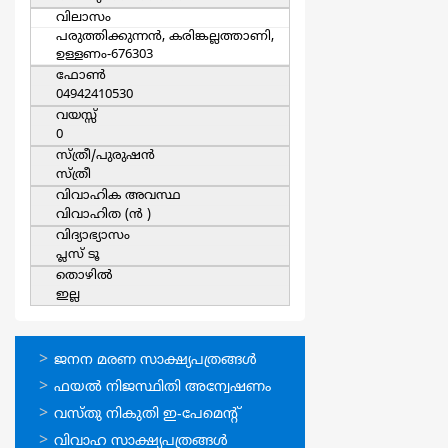
വിലാസം
പരുത്തിക്കുന്നന്‍, കരിങ്കല്ലത്താണി,
ഉള്ളണം-676303
ഫോൺ
04942410530
വയസ്സ്
0
സ്ത്രീ/പുരുഷന്‍
സ്ത്രീ
വിവാഹിക അവസ്ഥ
വിവാഹിത (ന്‍ )
വിദ്യാഭ്യാസം
പ്ലസ് ടൂ
തൊഴില്‍
ഇല്ല
ഓണ്‍ലൈന്‍
ജനന മരണ സാക്ഷ്യപത്രങ്ങള്‍
സേവനങ്ങള്‍
ഫയല്‍ നിജസ്ഥിതി അന്വേഷണം
വസ്തു നികുതി ഇ-പേമെന്റ്
വിവാഹ സാക്ഷ്യപത്രങ്ങള്‍