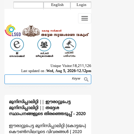
Skip
English
Login
to
main
Toggle
content
navigation
Unique Visitor:
18,211,126
Last updated on :
Wed, Aug 5, 2026-12.12pm
Search
Breadcrumb
മുനിസിപ്പാലിറ്റി
||
ഈരാറ്റുപേട്ട
മുനിസിപ്പാലിറ്റി
||
തദ്ദേശ
സ്ഥാപനങ്ങളുടെ തിരഞ്ഞെടുപ്പ്‌ - 2020
ഈരാറ്റുപേട്ട മുനിസിപ്പാലിറ്റി (കോട്ടയം)
കൌൺസിലറുടെ വിവരങ്ങള്‍ ( 2020