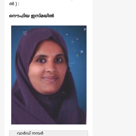
ല്‍ ) :
നൌഫിയ ഇസ്മയില്‍
വാര്‍ഡ്‌ നമ്പര്‍