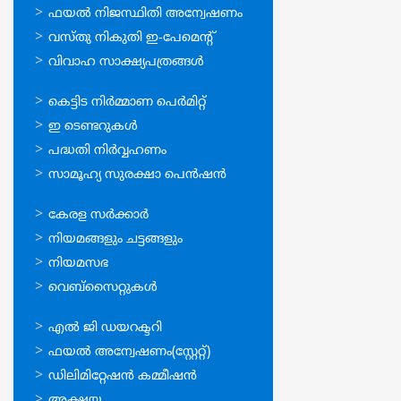
സേവനങ്ങള്‍
ഫയല്‍ നിജസ്ഥിതി അന്വേഷണം
വസ്തു നികുതി ഇ-പേമെന്റ്
വിവാഹ സാക്ഷ്യപത്രങ്ങള്‍
ഓണ്‍ലൈന്‍
കെട്ടിട നിര്‍മ്മാണ പെര്‍മിറ്റ്‌
സേവനങ്ങള്‍
ഇ ടെണ്ടറുകള്‍
പദ്ധതി നിര്‍വ്വഹണം
സാമൂഹ്യ സുരക്ഷാ പെന്‍ഷന്‍
ഉപയോഗപ്രദമായ
കേരള സര്‍ക്കാര്‍
കണ്ണികള്‍
നിയമങ്ങളും ചട്ടങ്ങളും
നിയമസഭ
വെബ്സൈറ്റുകള്‍
ഉപയോഗപ്രദമായ
എല്‍ ജി ഡയറക്ടറി
കണ്ണികള്‍
ഫയല്‍ അന്വേഷണം(സ്റ്റേറ്റ്)
ഡിലിമിറ്റേഷന്‍ കമ്മീഷന്‍
അക്ഷയ