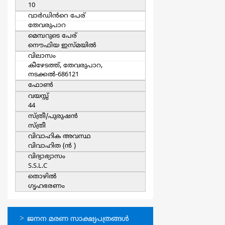
10
വാര്‍ഡിൻറെ പേര്
തേവരുപാറ
മെമ്പറുടെ പേര്
നൌഫിയ ഇസ്മയില്‍
വിലാസം
കീഴേടത്ത്, തേവരുപാറ,
നടക്കല്‍-686121
ഫോൺ
വയസ്സ്
44
സ്ത്രീ/പുരുഷന്‍
സ്ത്രീ
വിവാഹിക അവസ്ഥ
വിവാഹിത (ന്‍ )
വിദ്യാഭ്യാസം
S.S.L.C
തൊഴില്‍
ഗൃഹഭരണം
ഓണ്‍ലൈന്‍
ജനന മരണ സാക്ഷ്യപത്രങ്ങള്‍